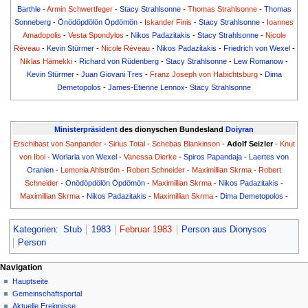
Barthle
-
Armin Schwertfeger
-
Stacy Strahlsonne
-
Thomas Strahlsonne
-
Thomas
Sonneberg
-
Önödöpdölön Öpdömön
-
Iskander Finis
-
Stacy Strahlsonne
-
Ioannes
Amadopolis
-
Vesta Spondylos
-
Nikos Padazitakis
-
Stacy Strahlsonne
-
Nicole
Réveau
-
Kevin Stürmer
-
Nicole Réveau
-
Nikos Padazitakis
-
Friedrich von Wexel
-
Niklas Hämekki
-
Richard von Rüdenberg
-
Stacy Strahlsonne
-
Lew Romanow
-
Kevin Stürmer
-
Juan Giovani Tres
-
Franz Joseph von Habichtsburg
-
Dima
Demetopolos
-
James-Etienne Lennox
-
Stacy Strahlsonne
Ministerpräsident
des dionyschen Bundesland
Doiyran
Erschibast von Sanpander
-
Sirius Total
-
Schebas Blankinson
-
Adolf Seizler
-
Knut
von Iboi
-
Worlaria von Wexel
-
Vanessa Dierke
-
Spiros Papandaja
-
Laertes von
Oranien
-
Lemonia Ahlström
-
Robert Schneider
-
Maximillian Skrma
-
Robert
Schneider
-
Önödöpdölön Öpdömön
-
Maximillian Skrma
-
Nikos Padazitakis
-
Maximillian Skrma
-
Nikos Padazitakis
-
Maximillian Skrma
-
Dima Demetopolos
-
Kategorien
:
Stub
1983
Februar 1983
Person aus Dionysos
Person
Navigationsmenü
Seitenaktionen
Meine Werkzeuge
Navigation
Seite
Nicht
Hauptseite
angemeldet
Diskussion
Gemeinschafts­portal
Diskussionsseite
Lesen
Aktuelle Ereignisse