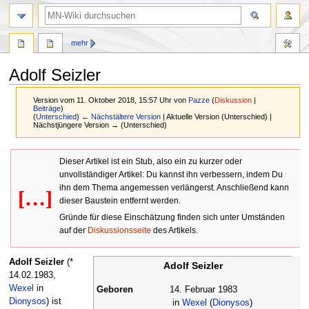
Suche
mehr
Adolf Seizler
Version vom 11. Oktober 2018, 15:57 Uhr von
Pazze
(
Diskussion
|
Beiträge
)
(
Unterschied
)
← Nächstältere Version
| Aktuelle Version (Unterschied) |
Nächstjüngere Version → (Unterschied)
Zur
Zur
Dieser Artikel ist ein Stub, also ein zu kurzer oder
Navigation
Suche
unvollständiger Artikel: Du kannst ihn verbessern, indem Du
springen
springen
ihn dem Thema angemessen verlängerst. Anschließend kann
[…]
dieser Baustein entfernt werden.
Gründe für diese Einschätzung finden sich unter Umständen
auf der
Diskussionsseite
des Artikels.
Adolf Seizler
(*
Adolf Seizler
14.02.1983,
Wexel
in
Geboren
14. Februar 1983
Dionysos
) ist
in
Wexel
(
Dionysos
)