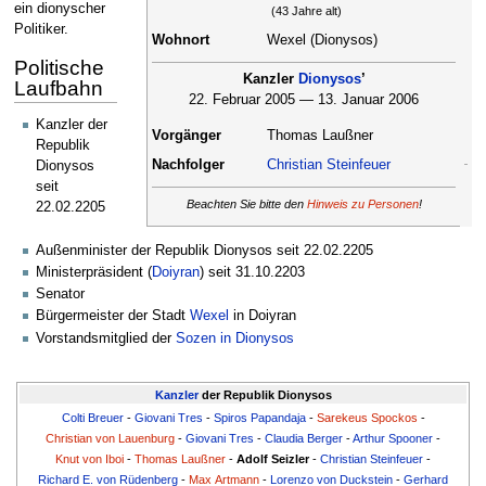
ein dionyscher
(43 Jahre alt)
Politiker.
Wohnort
Wexel (Dionysos)
Politische
Kanzler
Dionysos
’
Laufbahn
22. Februar 2005 — 13. Januar 2006
Kanzler der
Vorgänger
Thomas Laußner
Republik
Nachfolger
Christian Steinfeuer
Dionysos
seit
Beachten Sie bitte den
Hinweis zu Personen
!
22.02.2205
Außenminister der Republik Dionysos seit 22.02.2205
Ministerpräsident (
Doiyran
) seit 31.10.2203
Senator
Bürgermeister der Stadt
Wexel
in Doiyran
Vorstandsmitglied der
Sozen in Dionysos
Kanzler
der Republik Dionysos
Colti Breuer
-
Giovani Tres
-
Spiros Papandaja
-
Sarekeus Spockos
-
Christian von Lauenburg
-
Giovani Tres
-
Claudia Berger
-
Arthur Spooner
-
Knut von Iboi
-
Thomas Laußner
-
Adolf Seizler
-
Christian Steinfeuer
-
Richard E. von Rüdenberg
-
Max Artmann
-
Lorenzo von Duckstein
-
Gerhard