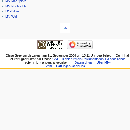
MN-Marktplatz
MN-Nachrichten
MN-Bilder
MN-Welt
Werkzeuge
Links
auf
diese
Navigation
Seite
Hauptseite
Änderungen
Gemeinschafts­
an
portal
Diese Seite wurde zuletzt am 21. September 2006 um 15:11 Uhr bearbeitet.
Der Inhalt
verlinkten
ist verfügbar unter der Lizenz
GNU-Lizenz für freie Dokumentation 1.3 oder höher
,
Aktuelle
Seiten
sofern nicht anders angegeben.
Datenschutz
Über MN-
Ereignisse
Wiki
Haftungsausschluss
Logbücher
Letzte
Benutzergruppen
Änderungen
ansehen
Zufällige
Spezialseiten
Seite
Druckversion
Hilfe
Permanenter
externe Links
Link
MN-
Seiten­­
Wiki-
informationen
Forum
MN-
Marktplatz
MN-