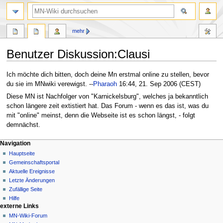
Suche
mehr
Benutzer Diskussion
:
Clausi
Zur
Zur
Ich möchte dich bitten, doch deine Mn erstmal online zu stellen, bevor
Navigation
Suche
du sie im MNwiki verewigst. --
Pharaoh
16:44, 21. Sep 2006 (CEST)
springen
springen
Diese MN ist Nachfolger von "Karnickelsburg", welches ja bekanntlich
schon längere zeit extistiert hat. Das Forum - wenn es das ist, was du
mit "online" meinst, denn die Webseite ist es schon längst, - folgt
demnächst.
Navigationsmenü
Seitenaktionen
Meine Werkzeuge
Navigation
Benutzerseite
Nicht
Hauptseite
angemeldet
Diskussion
Gemeinschafts­portal
Diskussionsseite
Lesen
Aktuelle Ereignisse
Beiträge
Quelltext
Letzte Änderungen
anzeigen
Anmelden
Zufällige Seite
Versionsgeschichte
Hilfe
externe Links
MN-Wiki-Forum