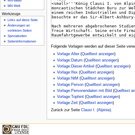
MN-Bilder
MN-Welt
Werkzeuge
Links auf diese Seite
Änderungen an
verlinkten Seiten
Spezialseiten
Seiten­­informationen
Folgende Vorlagen werden auf dieser Seite verw
Vorlage:Alter
(
Quelltext anzeigen
)
Vorlage:Datum
(
Quelltext anzeigen
)
Vorlage:Dieser Artikel
(
Quelltext anzeigen
)
Vorlage:Ifex
(
Quelltext anzeigen
)
Vorlage:NtM
(
Quelltext anzeigen
)
Vorlage:Person
(
Quelltext anzeigen
)
Vorlage:Personendaten mit Bild
(
Quelltext a
Vorlage:Tophint
(
Quelltext anzeigen
)
Vorlage:Zeit
(
Quelltext anzeigen
)
Zurück zur Seite
Clausi I. (Alpinia)
.