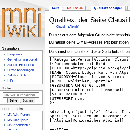
Seite
Diskussion
Quelltext anzeigen
Quelltext der Seite Clausi I
←
Clausi I. (Alpinia)
Zur
Zur
Du bist aus dem folgenden Grund nicht berechtig
Navigation
Suche
Du musst deine E-Mail-Adresse erst bestätigen,
springen
springen
Navigationsmenü
Navigation
Du kannst den Quelltext dieser Seite betrachten
Hauptseite
Gemeinschafts­portal
Aktuelle Ereignisse
Letzte Änderungen
Zufällige Seite
Hilfe
Suche
externe Links
MN-Wiki-Forum
MN-Marktplatz
MN-Nachrichten