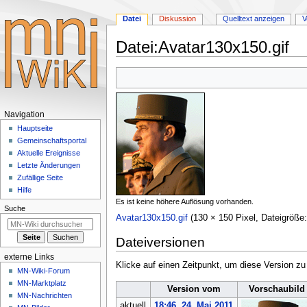
Datei
Diskussion
Quelltext anzeigen
V
Datei
:
Avatar130x150.gif
Zur
Zur
Navigation
Suche
springen
springen
Navigationsmenü
Navigation
Hauptseite
Gemeinschafts­portal
Aktuelle Ereignisse
Letzte Änderungen
Zufällige Seite
Hilfe
Es ist keine höhere Auflösung vorhanden.
Suche
Avatar130x150.gif
‎
(130 × 150 Pixel, Dateigröß
Dateiversionen
externe Links
Klicke auf einen Zeitpunkt, um diese Version zu
MN-Wiki-Forum
MN-Marktplatz
Version vom
Vorschaubild
MN-Nachrichten
aktuell
18:46, 24. Mai 2011