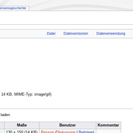
ersionsgeschichte
Datei
Dateiversionen
Dateiverwendung
e: 14 KB, MIME-Typ:
image/gif
)
 laden.
Maße
Benutzer
Kommentar
130 × 150
(14 KB)
Brisson
(
Diskussion
|
Beiträge
)