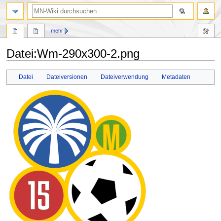
Suche
mehr
Datei
:
Wm-290x300-2.png
Zur
Zur
Datei
Dateiversionen
Dateiverwendung
Metadaten
Navigation
Suche
springen
springen