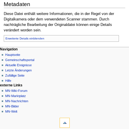
Metadaten
Diese Datei enthält weitere Informationen, die in der Regel von der
Digitalkamera oder dem verwendeten Scanner stammen. Durch
nachträgliche Bearbeitung der Originaldatei können einige Details
verändert worden sein.
Erweiterte Details einblenden
Navigationsmenü
Seitenaktionen
Meine Werkzeuge
Navigation
Datei
Nicht
Hauptseite
angemeldet
Diskussion
Gemeinschafts­portal
Diskussionsseite
Lesen
Aktuelle Ereignisse
Beiträge
Quelltext
Letzte Änderungen
anzeigen
Anmelden
Zufällige Seite
Versionsgeschichte
Hilfe
externe Links
MN-Wiki-Forum
MN-Marktplatz
MN-Nachrichten
MN-Bilder
MN-Welt
Werkzeuge
Links
auf