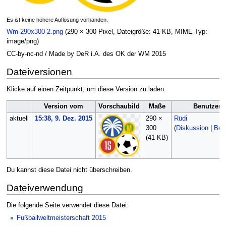
Es ist keine höhere Auflösung vorhanden.
Wm-290x300-2.png
‎
(290 × 300 Pixel, Dateigröße: 41 KB, MIME-Typ:
image/png
)
CC-by-nc-nd / Made by DeR i.A. des OK der WM 2015
Dateiversionen
Klicke auf einen Zeitpunkt, um diese Version zu laden.
Version vom
Vorschaubild
Maße
Benutzer
aktuell
15:38, 9. Dez. 2015
290 ×
Rüdi
300
(
Diskussion
|
Beit
(41 KB)
Du kannst diese Datei nicht überschreiben.
Dateiverwendung
Die folgende Seite verwendet diese Datei:
Fußballweltmeisterschaft 2015