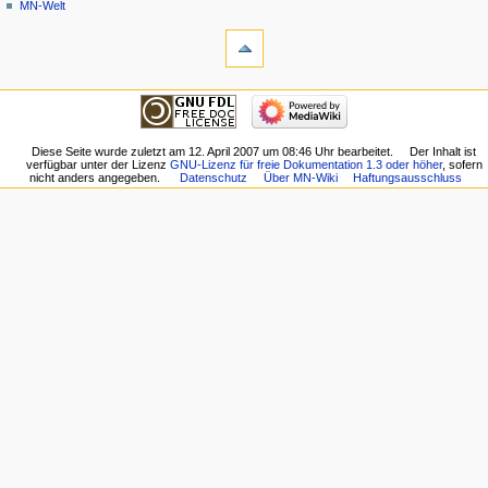
MN-Welt
Werkzeuge
Links
auf
diese
Navigation
Seite
Hauptseite
Änderungen
Gemeinschafts­
an
portal
Diese Seite wurde zuletzt am 12. April 2007 um 08:46 Uhr bearbeitet.
Der Inhalt ist
verlinkten
verfügbar unter der Lizenz
GNU-Lizenz für freie Dokumentation 1.3 oder höher
, sofern
Aktuelle
Seiten
nicht anders angegeben.
Datenschutz
Über MN-Wiki
Haftungsausschluss
Ereignisse
Spezialseiten
Letzte
Druckversion
Änderungen
Permanenter
Zufällige
Link
Seite
Seiten­­
Hilfe
informationen
externe Links
MN-
Wiki-
Forum
MN-
Marktplatz
MN-
Nachrichten
MN-
Bilder