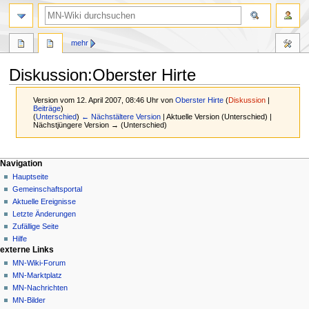
Suche
mehr
Diskussion
:
Oberster Hirte
Version vom 12. April 2007, 08:46 Uhr von
Oberster Hirte
(
Diskussion
|
Beiträge
)
(
Unterschied
)
← Nächstältere Version
| Aktuelle Version (Unterschied) |
Nächstjüngere Version → (Unterschied)
Zur
Zur
Navigationsmenü
Seitenaktionen
Meine Werkzeuge
Navigation
Navigation
Suche
Seite
Nicht
Hauptseite
springen
springen
angemeldet
Diskussion
Gemeinschafts­portal
Diskussionsseite
Lesen
Aktuelle Ereignisse
Beiträge
Quelltext
Letzte Änderungen
anzeigen
Anmelden
Zufällige Seite
Versionsgeschichte
Hilfe
externe Links
MN-Wiki-Forum
MN-Marktplatz
MN-Nachrichten
MN-Bilder