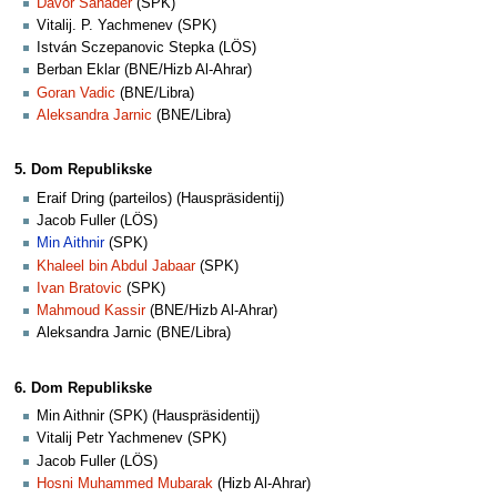
Davor Sanader
(SPK)
Vitalij. P. Yachmenev (SPK)
István Sczepanovic Stepka (LÖS)
Berban Eklar (BNE/Hizb Al-Ahrar)
Goran Vadic
(BNE/Libra)
Aleksandra Jarnic
(BNE/Libra)
5. Dom Republikske
Eraif Dring (parteilos) (Hauspräsidentij)
Jacob Fuller (LÖS)
Min Aithnir
(SPK)
Khaleel bin Abdul Jabaar
(SPK)
Ivan Bratovic
(SPK)
Mahmoud Kassir
(BNE/Hizb Al-Ahrar)
Aleksandra Jarnic (BNE/Libra)
6. Dom Republikske
Min Aithnir (SPK) (Hauspräsidentij)
Vitalij Petr Yachmenev (SPK)
Jacob Fuller (LÖS)
Hosni Muhammed Mubarak
(Hizb Al-Ahrar)