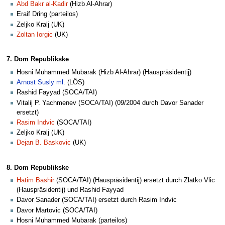
Abd Bakr al-Kadir
(Hizb Al-Ahrar)
Eraif Dring (parteilos)
Zeljko Kralj (UK)
Zoltan Iorgic
(UK)
7. Dom Republikske
Hosni Muhammed Mubarak (Hizb Al-Ahrar) (Hauspräsidentij)
Arnost Susly ml.
(LÖS)
Rashid Fayyad (SOCA/TAI)
Vitalij P. Yachmenev (SOCA/TAI) (09/2004 durch Davor Sanader
ersetzt)
Rasim Indvic
(SOCA/TAI)
Zeljko Kralj (UK)
Dejan B. Baskovic
(UK)
8. Dom Republikske
Hatim Bashir
(SOCA/TAI) (Hauspräsidentij) ersetzt durch Zlatko Vlic
(Hauspräsidentij) und Rashid Fayyad
Davor Sanader (SOCA/TAI) ersetzt durch Rasim Indvic
Davor Martovic (SOCA/TAI)
Hosni Muhammed Mubarak (parteilos)