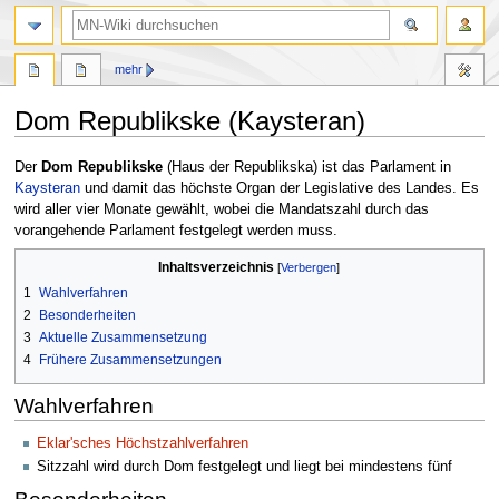
Suche
mehr
Dom Republikske (Kaysteran)
Zur
Zur
Der
Dom Republikske
(Haus der Republikska) ist das Parlament in
Navigation
Suche
Kaysteran
und damit das höchste Organ der Legislative des Landes. Es
springen
springen
wird aller vier Monate gewählt, wobei die Mandatszahl durch das
vorangehende Parlament festgelegt werden muss.
Inhaltsverzeichnis
1
Wahlverfahren
2
Besonderheiten
3
Aktuelle Zusammensetzung
4
Frühere Zusammensetzungen
Wahlverfahren
Eklar'sches Höchstzahlverfahren
Sitzzahl wird durch Dom festgelegt und liegt bei mindestens fünf