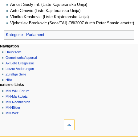
Arnost Susly ml. (Liste Kajsteranska Unija)
Ante Crnovic (Liste Kajsteranska Unija)
Vladko Kraskovic (Liste Kajsteranska Unija)
Vjekoslav Brockovic (Soca/TAI) (08/2007 durch Petar Spasic ersetzt)
Kategorie
:
Parlament
Navigationsmenü
Seitenaktionen
Meine Werkzeuge
Navigation
Seite
Nicht
Hauptseite
angemeldet
Diskussion
Gemeinschafts­portal
Diskussionsseite
Lesen
Aktuelle Ereignisse
Beiträge
Quelltext
Letzte Änderungen
anzeigen
Anmelden
Zufällige Seite
Versionsgeschichte
Hilfe
externe Links
MN-Wiki-Forum
MN-Marktplatz
MN-Nachrichten
MN-Bilder
MN-Welt
Werkzeuge
Links
auf
diese
Navigation