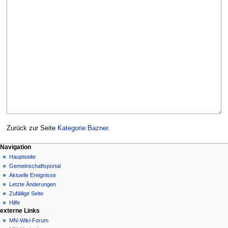
Zurück zur Seite
Kategorie:Bazner
.
Navigationsmenü
Seitenaktionen
Meine Werkzeuge
Navigation
Kategorie
Nicht
Hauptseite
angemeldet
Diskussion
Gemeinschafts­portal
Diskussionsseite
Lesen
Aktuelle Ereignisse
Beiträge
Quelltext
Letzte Änderungen
anzeigen
Anmelden
Zufällige Seite
Versionsgeschichte
Hilfe
externe Links
MN-Wiki-Forum