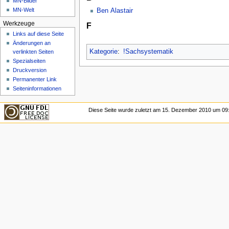
MN-Bilder
MN-Welt
Ben Alastair
Werkzeuge
F
Links auf diese Seite
Änderungen an
Kategorie
:
!Sachsystematik
verlinkten Seiten
Spezialseiten
Druckversion
Permanenter Link
Seiten­­informationen
Diese Seite wurde zuletzt am 15. Dezember 2010 um 09: