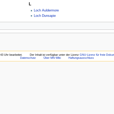
L
Loch Auldermore
Loch Dunsapie
43 Uhr bearbeitet.
Der Inhalt ist verfügbar unter der Lizenz
GNU-Lizenz für freie Dokum
Datenschutz
Über MN-Wiki
Haftungsausschluss