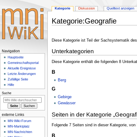
Kategorie
Diskussion
Quelltext anzeigen
Kategorie
:
Geografie
Zur
Zur
Navigation
Suche
Diese Kategorie ist Teil der Sachsystematik des
springen
springen
Unterkategorien
Navigationsmenü
Navigation
Hauptseite
Diese Kategorie enthält die folgenden 8 Unterka
Gemeinschafts­portal
Aktuelle Ereignisse
B
Letzte Änderungen
Zufällige Seite
Berg
Hilfe
G
Suche
Gebirge
Gewässer
Seiten in der Kategorie „Geograf
externe Links
MN-Wiki-Forum
Folgende 7 Seiten sind in dieser Kategorie, von
MN-Marktplatz
MN-Nachrichten
B