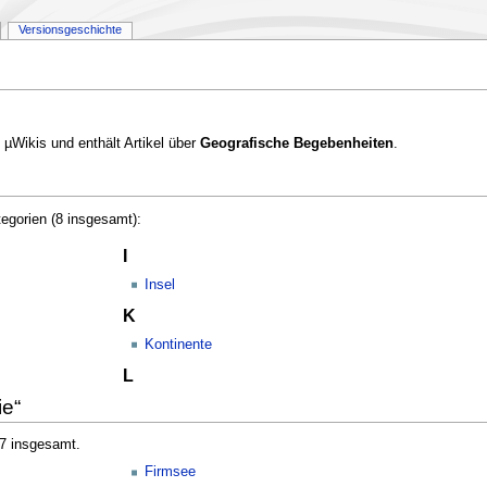
Versionsgeschichte
 µWikis und enthält Artikel über
Geografische Begebenheiten
.
tegorien (8 insgesamt):
I
Insel
K
Kontinente
L
ie“
 7 insgesamt.
Firmsee