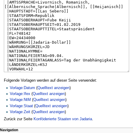
Folgende Vorlagen werden auf dieser Seite verwendet:
Vorlage:Datum
(
Quelltext anzeigen
)
Vorlage:Ifex
(
Quelltext anzeigen
)
Vorlage:NtM
(
Quelltext anzeigen
)
Vorlage:Staat
(
Quelltext anzeigen
)
Vorlage:Zeit
(
Quelltext anzeigen
)
Zurück zur Seite
Konföderierte Staaten von Jadaria
.
Navigationsmenü
Seitenaktionen
Meine Werkzeuge
Navigation