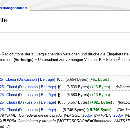
ersionsgeschichte
hte
 Radiobuttons der zu vergleichenden Versionen und drücke die Eingabetaste 
Version,
(Vorherige)
= Unterschied zur vorherigen Version,
K
= Kleine Änderu
25
‎
Clausi
Diskussion
Beiträge
‎
K
6.654 Bytes
+61 Bytes
‎
025
‎
Clausi
Diskussion
Beiträge
‎
K
6.593 Bytes
+13 Bytes
‎
Währung
025
‎
Clausi
Diskussion
Beiträge
‎
K
6.580 Bytes
+13 Bytes
‎
025
‎
Clausi
Diskussion
Beiträge
‎
K
6.567 Bytes
+821 Bytes
‎
Infobo
025
‎
Clausi
Diskussion
Beiträge
‎
5.746 Bytes
+5.746 Bytes
‎
Die Se
EINHNAME=Confederación de Obrador |FLAGGE=
150px
|WAPPEN=
150px
|FL
ÜBERS= Crecimiento y armonía |MOTTOSPRACHE=Obradorisch |AMTSSP
ORM…“