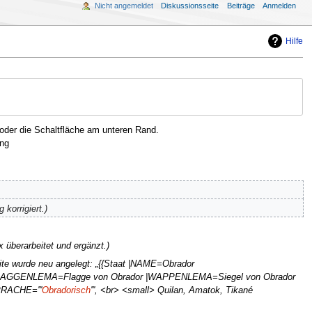
Nicht angemeldet
Diskussionsseite
Beiträge
Anmelden
Hilfe
oder die Schaltfläche am unteren Rand.
ng
 korrigiert.
x überarbeitet und ergänzt.
ite wurde neu angelegt: „{{Staat |NAME=Obrador
AGGENLEMA=Flagge von Obrador |WAPPENLEMA=Siegel von Obrador
RACHE='''
Obradorisch
''', <br> <small> Quilan, Amatok, Tikané