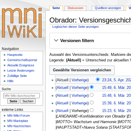
Seite
Diskussion
Quelltext anzeigen
V
Obrador: Versionsgeschic
Logbücher dieser Seite anzeigen
Zur
Zur
Versionen filtern
Navigation
Suche
springen
springen
Navigationsmenü
Navigation
Auswahl des Versionsunterschieds: Markiere die
Hauptseite
Legende:
(Aktuell)
= Unterschied zur aktuellen 
Gemeinschafts­portal
Aktuelle Ereignisse
Letzte Änderungen
Zufällige Seite
5.
Aktuell
Vorherige
23:24, 5. Apr. 20
Hilfe
April
K
6.
Aktuell
Vorherige
15:49, 6. Mär. 2
2025
Suche
e
März
Aktuell
Vorherige
15:48, 6. Mär. 2
i
2025
K
n
Aktuell
Vorherige
15:39, 6. Mär. 2
e
e
externe Links
Aktuell
Vorherige
15:23, 6. Mär. 2
i
B
MN-Wiki-Forum
|LANGNAME=Konföderation von Obrador |
n
e
MN-Marktplatz
|MOTTO= Wachstum und Harmonie |MOTTO
e
a
MN-Nachrichten
|HAUPTSTADT=Nueva Solana |STAATSF
B
r