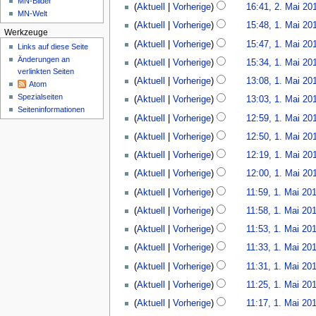
MN-Bilder
2.
Aktuell
Vorherige
16:41, 2. Mai 20
e
b
MN-Welt
Mai
1.
a
e
Aktuell
Vorherige
15:48, 1. Mai 20
2016
Werkzeuge
Mai
r
i
K
Aktuell
Vorherige
15:47, 1. Mai 20
2016
Links auf diese Seite
b
t
e
K
Änderungen an
e
Aktuell
Vorherige
15:34, 1. Mai 20
u
i
e
verlinkten Seiten
i
n
n
Aktuell
Vorherige
13:08, 1. Mai 20
i
Atom
t
g
e
n
Spezialseiten
Aktuell
Vorherige
13:03, 1. Mai 20
u
s
B
Seiten­­informationen
e
n
z
Aktuell
Vorherige
12:59, 1. Mai 20
e
B
g
u
a
Aktuell
Vorherige
12:50, 1. Mai 20
e
s
s
r
a
z
Aktuell
Vorherige
12:19, 1. Mai 20
a
b
r
u
m
e
Aktuell
Vorherige
12:00, 1. Mai 20
b
s
m
i
e
Aktuell
Vorherige
11:59, 1. Mai 20
a
e
t
i
m
Aktuell
Vorherige
11:58, 1. Mai 20
n
u
t
m
f
n
Aktuell
Vorherige
11:53, 1. Mai 20
u
e
a
g
n
Aktuell
Vorherige
11:33, 1. Mai 20
n
s
s
g
K
f
s
z
Aktuell
Vorherige
11:31, 1. Mai 20
s
e
a
u
u
z
Aktuell
Vorherige
11:25, 1. Mai 20
i
s
n
s
u
n
s
Aktuell
Vorherige
11:17, 1. Mai 20
g
a
s
e
u