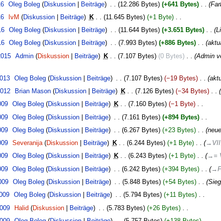
16
‎
Oleg Boleg
Diskussion
Beiträge
‎
12.286 Bytes
+641 Bytes
‎
Far
16
‎
IvM
Diskussion
Beiträge
‎
K
11.645 Bytes
+1 Byte
‎
16
‎
Oleg Boleg
Diskussion
Beiträge
‎
11.644 Bytes
+3.651 Bytes
‎
L
16
‎
Oleg Boleg
Diskussion
Beiträge
‎
7.993 Bytes
+886 Bytes
‎
aktua
2015
‎
Admin
Diskussion
Beiträge
‎
K
7.107 Bytes
0 Bytes
‎
Admin v
2013
‎
Oleg Boleg
Diskussion
Beiträge
‎
7.107 Bytes
−19 Bytes
‎
aktu
2012
‎
Brian Mason
Diskussion
Beiträge
‎
K
7.126 Bytes
−34 Bytes
‎
009
‎
Oleg Boleg
Diskussion
Beiträge
‎
K
7.160 Bytes
−1 Byte
‎
009
‎
Oleg Boleg
Diskussion
Beiträge
‎
7.161 Bytes
+894 Bytes
‎
009
‎
Oleg Boleg
Diskussion
Beiträge
‎
6.267 Bytes
+23 Bytes
‎
neue
009
‎
Severanija
Diskussion
Beiträge
‎
K
6.244 Bytes
+1 Byte
‎
→‎VII
009
‎
Oleg Boleg
Diskussion
Beiträge
‎
K
6.243 Bytes
+1 Byte
‎
→‎= 
009
‎
Oleg Boleg
Diskussion
Beiträge
‎
6.242 Bytes
+394 Bytes
‎
→‎P
009
‎
Oleg Boleg
Diskussion
Beiträge
‎
5.848 Bytes
+54 Bytes
‎
Sieg
2009
‎
Oleg Boleg
Diskussion
Beiträge
‎
5.794 Bytes
+11 Bytes
‎
2009
‎
Halid
Diskussion
Beiträge
‎
5.783 Bytes
+26 Bytes
‎
2009
‎
Oleg Boleg
Diskussion
Beiträge
‎
5.757 Bytes
+138 Bytes
‎