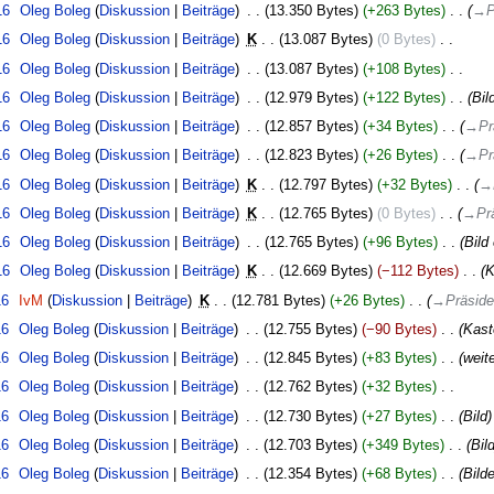
16
‎
Oleg Boleg
Diskussion
Beiträge
‎
13.350 Bytes
+263 Bytes
‎
→‎P
16
‎
Oleg Boleg
Diskussion
Beiträge
‎
K
13.087 Bytes
0 Bytes
‎
16
‎
Oleg Boleg
Diskussion
Beiträge
‎
13.087 Bytes
+108 Bytes
‎
16
‎
Oleg Boleg
Diskussion
Beiträge
‎
12.979 Bytes
+122 Bytes
‎
Bil
16
‎
Oleg Boleg
Diskussion
Beiträge
‎
12.857 Bytes
+34 Bytes
‎
→‎Pr
16
‎
Oleg Boleg
Diskussion
Beiträge
‎
12.823 Bytes
+26 Bytes
‎
→‎Pr
16
‎
Oleg Boleg
Diskussion
Beiträge
‎
K
12.797 Bytes
+32 Bytes
‎
→‎
16
‎
Oleg Boleg
Diskussion
Beiträge
‎
K
12.765 Bytes
0 Bytes
‎
→‎Pr
16
‎
Oleg Boleg
Diskussion
Beiträge
‎
12.765 Bytes
+96 Bytes
‎
Bild
16
‎
Oleg Boleg
Diskussion
Beiträge
‎
K
12.669 Bytes
−112 Bytes
‎
K
16
‎
IvM
Diskussion
Beiträge
‎
K
12.781 Bytes
+26 Bytes
‎
→‎Präside
16
‎
Oleg Boleg
Diskussion
Beiträge
‎
12.755 Bytes
−90 Bytes
‎
Kast
16
‎
Oleg Boleg
Diskussion
Beiträge
‎
12.845 Bytes
+83 Bytes
‎
weite
16
‎
Oleg Boleg
Diskussion
Beiträge
‎
12.762 Bytes
+32 Bytes
‎
16
‎
Oleg Boleg
Diskussion
Beiträge
‎
12.730 Bytes
+27 Bytes
‎
Bild
16
‎
Oleg Boleg
Diskussion
Beiträge
‎
12.703 Bytes
+349 Bytes
‎
Bil
16
‎
Oleg Boleg
Diskussion
Beiträge
‎
12.354 Bytes
+68 Bytes
‎
Bilde