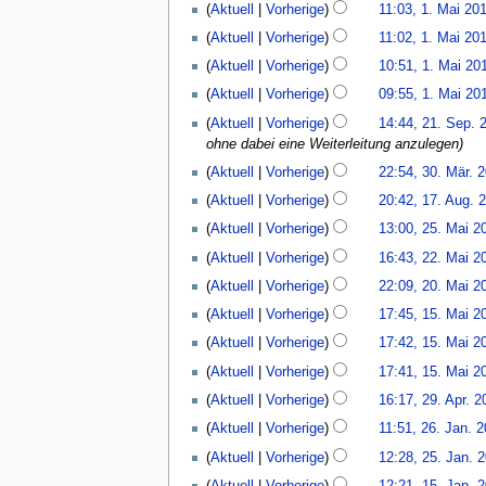
m
Aktuell
Vorherige
11:03, 1. Mai 20
a
B
n
m
m
Aktuell
Vorherige
11:02, 1. Mai 20
e
g
e
m
K
a
Aktuell
Vorherige
10:51, 1. Mai 20
n
e
e
r
f
Aktuell
Vorherige
09:55, 1. Mai 20
n
i
b
a
21.
f
n
e
Aktuell
Vorherige
14:44, 21. Sep. 
s
September
a
e
i
ohne dabei eine Weiterleitung anzulegen
s
2015
s
B
t
30.
u
Aktuell
Vorherige
22:54, 30. Mär. 
s
e
u
März
n
17.
u
Aktuell
Vorherige
20:42, 17. Aug. 
a
n
2013
g
August
n
25.
r
g
Aktuell
Vorherige
13:00, 25. Mai 2
2012
g
Mai
b
s
K
22.
Aktuell
Vorherige
16:43, 22. Mai 2
2009
e
z
e
Mai
K
20.
i
u
Aktuell
Vorherige
22:09, 20. Mai 2
i
2009
e
Mai
t
s
15.
n
Aktuell
Vorherige
17:45, 15. Mai 2
i
2009
u
a
Mai
e
n
Aktuell
Vorherige
17:42, 15. Mai 2
n
m
2009
B
e
g
m
Aktuell
Vorherige
17:41, 15. Mai 2
e
B
s
e
29.
a
Aktuell
Vorherige
16:17, 29. Apr. 2
e
z
n
April
r
26.
a
u
Aktuell
Vorherige
11:51, 26. Jan. 
f
2009
b
Januar
r
K
s
25.
a
e
Aktuell
Vorherige
12:28, 25. Jan. 
2009
b
e
a
Januar
s
i
K
15.
e
Aktuell
Vorherige
12:21, 15. Jan. 