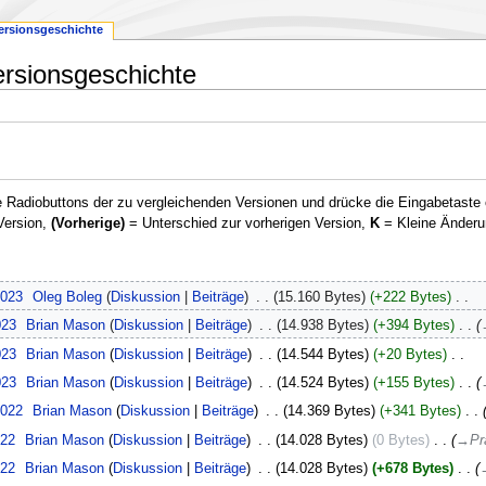
ersionsgeschichte
ersionsgeschichte
 Radiobuttons der zu vergleichenden Versionen und drücke die Eingabetaste 
Version,
(Vorherige)
= Unterschied zur vorherigen Version,
K
= Kleine Änderu
2023
‎
Oleg Boleg
Diskussion
Beiträge
‎
15.160 Bytes
+222 Bytes
‎
023
‎
Brian Mason
Diskussion
Beiträge
‎
14.938 Bytes
+394 Bytes
‎
023
‎
Brian Mason
Diskussion
Beiträge
‎
14.544 Bytes
+20 Bytes
‎
023
‎
Brian Mason
Diskussion
Beiträge
‎
14.524 Bytes
+155 Bytes
‎
2022
‎
Brian Mason
Diskussion
Beiträge
‎
14.369 Bytes
+341 Bytes
‎
022
‎
Brian Mason
Diskussion
Beiträge
‎
14.028 Bytes
0 Bytes
‎
→‎Pr
022
‎
Brian Mason
Diskussion
Beiträge
‎
14.028 Bytes
+678 Bytes
‎
→