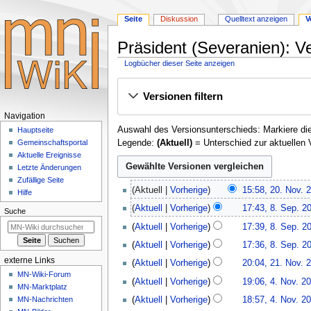
Seite
Diskussion
Quelltext anzeigen
V
Präsident (Severanien): V
Logbücher dieser Seite anzeigen
Zur
Zur
Versionen filtern
Navigation
Suche
springen
springen
Navigationsmenü
Navigation
Auswahl des Versionsunterschieds: Markiere die
Hauptseite
Legende:
(Aktuell)
= Unterschied zur aktuellen 
Gemeinschafts­portal
Aktuelle Ereignisse
Letzte Änderungen
Zufällige Seite
20.
Aktuell
Vorherige
15:58, 20. Nov. 
Hilfe
November
K
8.
Aktuell
Vorherige
17:43, 8. Sep. 2
2023
Suche
e
September
Aktuell
Vorherige
17:39, 8. Sep. 2
i
2023
K
n
Aktuell
Vorherige
17:36, 8. Sep. 2
e
e
21.
externe Links
Aktuell
Vorherige
20:04, 21. Nov. 
i
B
November
MN-Wiki-Forum
4.
n
Aktuell
Vorherige
19:06, 4. Nov. 2
e
2022
MN-Marktplatz
November
e
a
Aktuell
Vorherige
18:57, 4. Nov. 2
MN-Nachrichten
2022
B
r