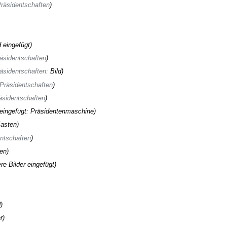
räsidentschaften
d eingefügt
äsidentschaften
äsidentschaften
:
Bild
Präsidentschaften
äsidentschaften
 eingefügt: Präsidentenmaschine
asten
ntschaften
en
re Bilder eingefügt
d
r