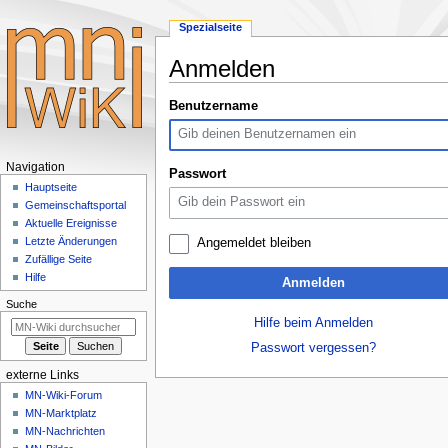
Spezialseite
Anmelden
Zur
Zur
Benutzername
Navigation
Suche
springen
springen
Navigationsmenü
Navigation
Passwort
Hauptseite
Gemeinschafts­portal
Aktuelle Ereignisse
Letzte Änderungen
Angemeldet bleiben
Zufällige Seite
Hilfe
Anmelden
Suche
Hilfe beim Anmelden
Passwort vergessen?
externe Links
MN-Wiki-Forum
MN-Marktplatz
MN-Nachrichten