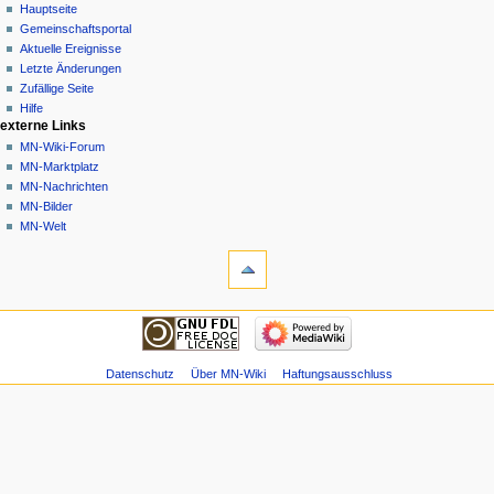
Spezialseite
Nicht
Hauptseite
angemeldet
Gemeinschafts­portal
Diskussionsseite
Aktuelle Ereignisse
Beiträge
Letzte Änderungen
Anmelden
Zufällige Seite
Hilfe
externe Links
MN-Wiki-Forum
MN-Marktplatz
MN-Nachrichten
MN-Bilder
MN-Welt
Werkzeuge
Spezialseiten
Druckversion
Navigation
Hauptseite
Gemeinschafts­
portal
Datenschutz
Über MN-Wiki
Haftungsausschluss
Aktuelle
Ereignisse
Letzte
Änderungen
Zufällige
Seite