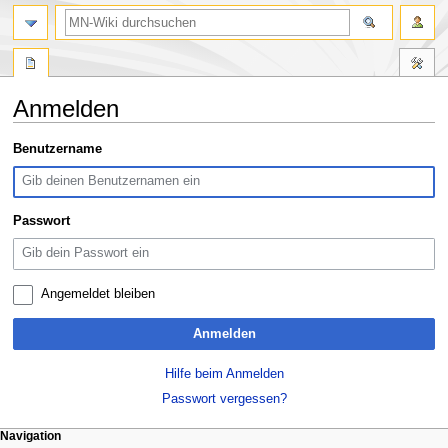
Suche
Anmelden
Zur
Zur
Benutzername
Navigation
Suche
springen
springen
Passwort
Angemeldet bleiben
Anmelden
Hilfe beim Anmelden
Passwort vergessen?
Navigationsmenü
Seitenaktionen
Meine Werkzeuge
Navigation