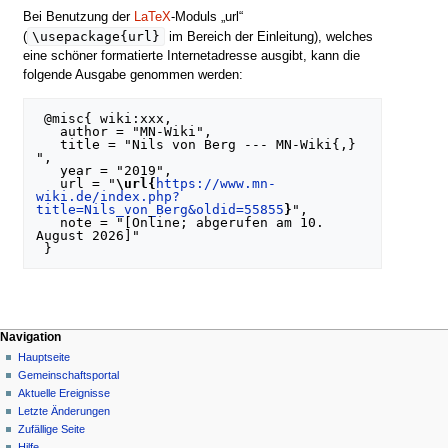
Bei Benutzung der
LaTeX
-Moduls „url“
\usepackage{url}
(
im Bereich der Einleitung), welches
eine schöner formatierte Internetadresse ausgibt, kann die
folgende Ausgabe genommen werden:
 @misc{ wiki:xxx,

   author = "MN-Wiki",

   title = "Nils von Berg --- MN-Wiki{,} 
",

   year = "2019",

   url = "
\url{
https://www.mn-
wiki.de/index.php?
title=Nils_von_Berg&oldid=55855
}
",

   note = "[Online; abgerufen am 10. 
August 2026]"

Navigationsmenü
Seitenaktionen
Meine Werkzeuge
Navigation
Spezialseite
Nicht
Hauptseite
angemeldet
Gemeinschafts­portal
Diskussionsseite
Aktuelle Ereignisse
Beiträge
Letzte Änderungen
Anmelden
Zufällige Seite
Hilfe