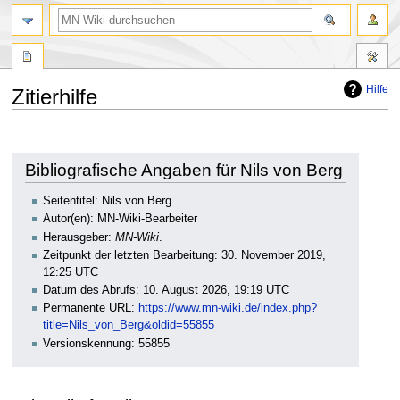
Suche
Hilfe
Zitierhilfe
Zur
Zur
Navigation
Suche
springen
springen
Bibliografische Angaben für Nils von Berg
Seitentitel: Nils von Berg
Autor(en): MN-Wiki-Bearbeiter
Herausgeber:
MN-Wiki
.
Zeitpunkt der letzten Bearbeitung: 30. November 2019,
12:25 UTC
Datum des Abrufs: 10. August 2026, 19:19 UTC
Permanente URL:
https://www.mn-wiki.de/index.php?
title=Nils_von_Berg&oldid=55855
Versionskennung: 55855