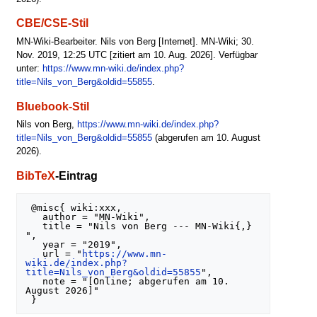
CBE/CSE-Stil
MN-Wiki-Bearbeiter. Nils von Berg [Internet]. MN-Wiki; 30.
Nov. 2019, 12:25 UTC [zitiert am 10. Aug. 2026]. Verfügbar
unter:
https://www.mn-wiki.de/index.php?
title=Nils_von_Berg&oldid=55855
.
Bluebook-Stil
Nils von Berg,
https://www.mn-wiki.de/index.php?
title=Nils_von_Berg&oldid=55855
(abgerufen am 10. August
2026).
BibTeX
-Eintrag
 @misc{ wiki:xxx,

   author = "MN-Wiki",

   title = "Nils von Berg --- MN-Wiki{,} 
",

   year = "2019",

   url = "
https://www.mn-
wiki.de/index.php?
title=Nils_von_Berg&oldid=55855
",

   note = "[Online; abgerufen am 10. 
August 2026]"
