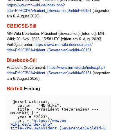
https://www.mn-wiki.de/index.php?
title=Pr%C3%A4sident_(Severanien)&oldid=60151
(abgerufen
am 6. August 2026).
CBE/CSE-Stil
MN-Wiki-Bearbeiter. Präsident (Severanien) [Internet]. MN-
Wiki; 20. Nov. 2023, 15:58 UTC [zitiert am 6. Aug. 2026].
Verfügbar unter:
https://www.mn-wiki.de/index.php?
title=Pr%C3%A4sident_(Severanien)&oldid=60151
.
Bluebook-Stil
Präsident (Severanien),
https://www.mn-wiki.de/index.php?
title=Pr%C3%A4sident_(Severanien)&oldid=60151
(abgerufen
am 6. August 2026).
BibTeX
-Eintrag
 @misc{ wiki:xxx,

   author = "MN-Wiki",

   title = "Präsident (Severanien) --- 
MN-Wiki{,} ",

   year = "2023",

   url = "
https://www.mn-
wiki.de/index.php?
title=Pr%C3%A4sident_(Severanien)&oldid=6