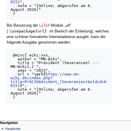
0151
",

   note = "[Online; abgerufen am 6. 
August 2026]"

Bei Benutzung der
LaTeX
-Moduls „url“
\usepackage{url}
(
im Bereich der Einleitung), welches
eine schöner formatierte Internetadresse ausgibt, kann die
folgende Ausgabe genommen werden:
 @misc{ wiki:xxx,

   author = "MN-Wiki",

   title = "Präsident (Severanien) --- 
MN-Wiki{,} ",

   year = "2023",

   url = "
\url{
https://www.mn-
wiki.de/index.php?
title=Pr%C3%A4sident_(Severanien)&oldid=6
0151
}
",

   note = "[Online; abgerufen am 6. 
August 2026]"

Navigationsmenü
Seitenaktionen
Meine Werkzeuge
Navigation
Spezialseite
Nicht
Hauptseite