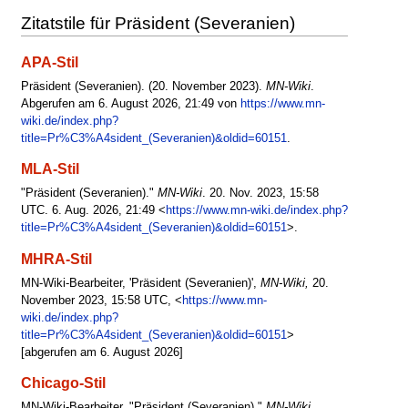
Zitatstile für Präsident (Severanien)
APA-Stil
Präsident (Severanien). (20. November 2023).
MN-Wiki
.
Abgerufen am 6. August 2026, 21:49 von
https://www.mn-
wiki.de/index.php?
title=Pr%C3%A4sident_(Severanien)&oldid=60151
.
MLA-Stil
"Präsident (Severanien)."
MN-Wiki
. 20. Nov. 2023, 15:58
UTC. 6. Aug. 2026, 21:49 <
https://www.mn-wiki.de/index.php?
title=Pr%C3%A4sident_(Severanien)&oldid=60151
>.
MHRA-Stil
MN-Wiki-Bearbeiter, 'Präsident (Severanien)',
MN-Wiki,
20.
November 2023, 15:58 UTC, <
https://www.mn-
wiki.de/index.php?
title=Pr%C3%A4sident_(Severanien)&oldid=60151
>
[abgerufen am 6. August 2026]
Chicago-Stil
MN-Wiki-Bearbeiter, "Präsident (Severanien),"
MN-Wiki,