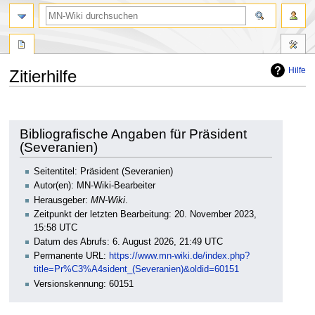
Suche
Hilfe
Zitierhilfe
Zur
Zur
Navigation
Suche
springen
springen
Bibliografische Angaben für Präsident
(Severanien)
Seitentitel: Präsident (Severanien)
Autor(en): MN-Wiki-Bearbeiter
Herausgeber:
MN-Wiki
.
Zeitpunkt der letzten Bearbeitung: 20. November 2023,
15:58 UTC
Datum des Abrufs: 6. August 2026, 21:49 UTC
Permanente URL:
https://www.mn-wiki.de/index.php?
title=Pr%C3%A4sident_(Severanien)&oldid=60151
Versionskennung: 60151