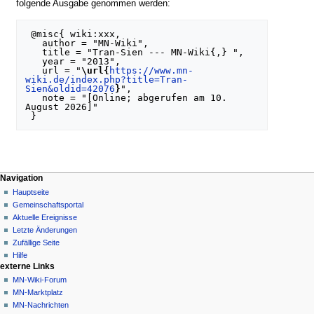
folgende Ausgabe genommen werden:
 @misc{ wiki:xxx,

   author = "MN-Wiki",

   title = "Tran-Sien --- MN-Wiki{,} ",

   year = "2013",

   url = "
\url{
https://www.mn-
wiki.de/index.php?title=Tran-
Sien&oldid=42076
}
",

   note = "[Online; abgerufen am 10. 
August 2026]"

Navigationsmenü
Seitenaktionen
Meine Werkzeuge
Navigation
Spezialseite
Nicht
Hauptseite
angemeldet
Gemeinschafts­portal
Diskussionsseite
Aktuelle Ereignisse
Beiträge
Letzte Änderungen
Anmelden
Zufällige Seite
Hilfe
externe Links
MN-Wiki-Forum
MN-Marktplatz
MN-Nachrichten