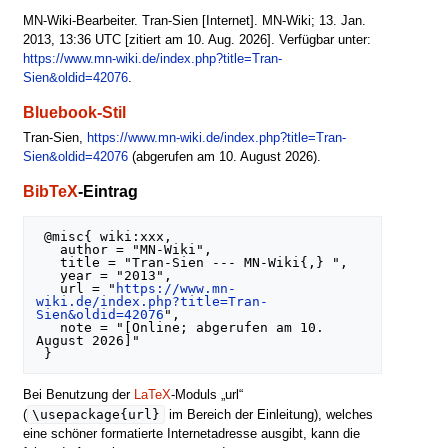
MN-Wiki-Bearbeiter. Tran-Sien [Internet]. MN-Wiki; 13. Jan.
2013, 13:36 UTC [zitiert am 10. Aug. 2026]. Verfügbar unter:
https://www.mn-wiki.de/index.php?title=Tran-
Sien&oldid=42076
.
Bluebook-Stil
Tran-Sien,
https://www.mn-wiki.de/index.php?title=Tran-
Sien&oldid=42076
(abgerufen am 10. August 2026).
BibTeX
-Eintrag
 @misc{ wiki:xxx,

   author = "MN-Wiki",

   title = "Tran-Sien --- MN-Wiki{,} ",

   year = "2013",

   url = "
https://www.mn-
wiki.de/index.php?title=Tran-
Sien&oldid=42076
",

   note = "[Online; abgerufen am 10. 
August 2026]"

Bei Benutzung der
LaTeX
-Moduls „url“
\usepackage{url}
(
im Bereich der Einleitung), welches
eine schöner formatierte Internetadresse ausgibt, kann die