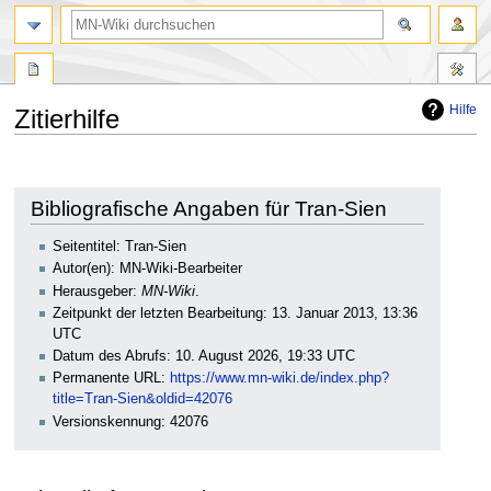
Suche
Hilfe
Zitierhilfe
Zur
Zur
Navigation
Suche
springen
springen
Bibliografische Angaben für Tran-Sien
Seitentitel: Tran-Sien
Autor(en): MN-Wiki-Bearbeiter
Herausgeber:
MN-Wiki
.
Zeitpunkt der letzten Bearbeitung: 13. Januar 2013, 13:36
UTC
Datum des Abrufs: 10. August 2026, 19:33 UTC
Permanente URL:
https://www.mn-wiki.de/index.php?
title=Tran-Sien&oldid=42076
Versionskennung: 42076