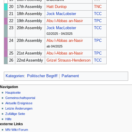
20
17th Assembly
Hatt Dunlop
TNC
21
18th Assembly
Jock MacLobster
TCC
22
19th Assembly
Abu l-Abbas an-Nasir
TPC
23
20th Assembly
Jock MacLobster
TCC
02/2025 - 04/2025
24
20th Assembly
Abu l-Abbas an-Nasir
TPC
ab 04/2025
25
21st Assembly
Abu l-Abbas an-Nasir
TPC
26
22nd Assembly
Grizel Strauss-Henderson
TCC
Kategorien
:
Politischer Begriff
Parlament
Navigationsmenü
Seitenaktionen
Meine Werkzeuge
Navigation
Seite
Nicht
Hauptseite
angemeldet
Diskussion
Gemeinschafts­portal
Diskussionsseite
Lesen
Aktuelle Ereignisse
Beiträge
Quelltext
Letzte Änderungen
anzeigen
Anmelden
Zufällige Seite
Versionsgeschichte
Hilfe
externe Links
MN-Wiki-Forum