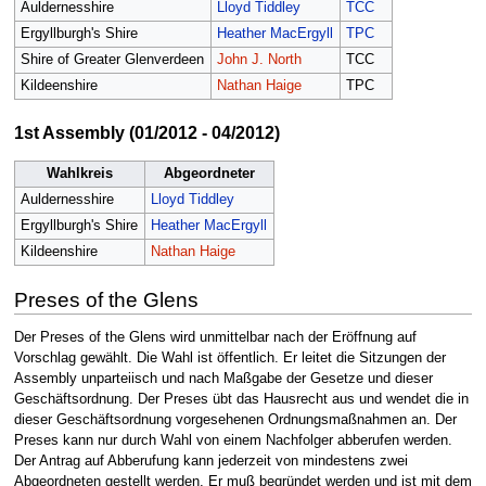
Auldernesshire
Lloyd Tiddley
TCC
Ergyllburgh's Shire
Heather MacErgyll
TPC
Shire of Greater Glenverdeen
John J. North
TCC
Kildeenshire
Nathan Haige
TPC
1st Assembly (01/2012 - 04/2012)
Wahlkreis
Abgeordneter
Auldernesshire
Lloyd Tiddley
Ergyllburgh's Shire
Heather MacErgyll
Kildeenshire
Nathan Haige
Preses of the Glens
Der Preses of the Glens wird unmittelbar nach der Eröffnung auf
Vorschlag gewählt. Die Wahl ist öffentlich. Er leitet die Sitzungen der
Assembly unparteiisch und nach Maßgabe der Gesetze und dieser
Geschäftsordnung. Der Preses übt das Hausrecht aus und wendet die in
dieser Geschäftsordnung vorgesehenen Ordnungsmaßnahmen an. Der
Preses kann nur durch Wahl von einem Nachfolger abberufen werden.
Der Antrag auf Abberufung kann jederzeit von mindestens zwei
Abgeordneten gestellt werden. Er muß begründet werden und ist mit dem