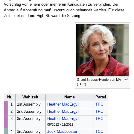
Vorschlag von einem oder mehreren Kandidaten zu verbinden. Der
Antrag auf Abberufung muß unverzüglich behandelt werden. Für diese
Zeit leitet der Lord High Steward die Sitzung.
Grizel Strauss-Henderson MA
(TCC)
Nr.
Wahlzeit
Name
Partei
1
1st Assembly
Heather MacErgyll
TPC
2
2nd Assembly
Heather MacErgyll
TPC
3
3rd Assembly
Heather MacErgyll
TPC
09/2012 - 11/2012
4
3rd Assembly
Jock MacLobster
TCC