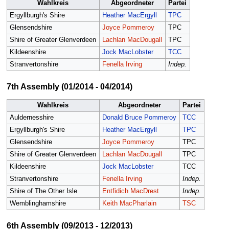
Wahlkreis
Abgeordneter
Partei
Ergyllburgh's Shire
Heather MacErgyll
TPC
Glensendshire
Joyce Pommeroy
TPC
Shire of Greater Glenverdeen
Lachlan MacDougall
TPC
Kildeenshire
Jock MacLobster
TCC
Stranvertonshire
Fenella Irving
Indep.
7th Assembly (01/2014 - 04/2014)
Wahlkreis
Abgeordneter
Partei
Auldernesshire
Donald Bruce Pommeroy
TCC
Ergyllburgh's Shire
Heather MacErgyll
TPC
Glensendshire
Joyce Pommeroy
TPC
Shire of Greater Glenverdeen
Lachlan MacDougall
TPC
Kildeenshire
Jock MacLobster
TCC
Stranvertonshire
Fenella Irving
Indep.
Shire of The Other Isle
Entfidich MacDrest
Indep.
Wemblinghamshire
Keith MacPharlain
TSC
6th Assembly (09/2013 - 12/2013)