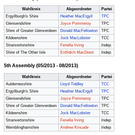
Wahlkreis
Abgeordneter
Partei
Ergyllburgh's Shire
Heather MacErgyll
TPC
Glensendshire
Joyce Pommeroy
TPC
Shire of Greater Glenverdeen
Donald MacFellowton
TPC
Kildeenshire
Jock MacLobster
TCC
Stranvertonshire
Fenella Irving
Indep.
Shire of The Other Isle
Entfidich MacDrest
Indep.
5th Assembly (05/2013 - 08/2013)
Wahlkreis
Abgeordneter
Partei
Auldernesshire
Lloyd Tiddley
TCC
Ergyllburgh's Shire
Heather MacErgyll
TPC
Glensendshire
Joyce Pommeroy
TPC
Shire of Greater Glenverdeen
Donald MacFellowton
TPC
Kildeenshire
Jock MacLobster
TCC
Stranvertonshire
Fenella Irving
Indep.
Wemblinghamshire
Andrew Kincade
Indep.