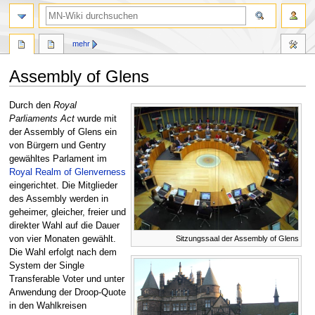
Suche
mehr
Assembly of Glens
Zur
Zur
Durch den
Royal
Navigation
Suche
Parliaments Act
wurde mit
springen
springen
der Assembly of Glens ein
von Bürgern und Gentry
gewähltes Parlament im
Royal Realm of Glenverness
eingerichtet. Die Mitglieder
des Assembly werden in
geheimer, gleicher, freier und
direkter Wahl auf die Dauer
von vier Monaten gewählt.
Sitzungssaal der Assembly of Glens
Die Wahl erfolgt nach dem
System der Single
Transferable Voter und unter
Anwendung der Droop-Quote
in den Wahlkreisen