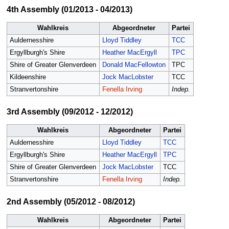
4th Assembly (01/2013 - 04/2013)
Wahlkreis
Abgeordneter
Partei
Auldernesshire
Lloyd Tiddley
TCC
Ergyllburgh's Shire
Heather MacErgyll
TPC
Shire of Greater Glenverdeen
Donald MacFellowton
TPC
Kildeenshire
Jock MacLobster
TCC
Stranvertonshire
Fenella Irving
Indep.
3rd Assembly (09/2012 - 12/2012)
Wahlkreis
Abgeordneter
Partei
Auldernesshire
Lloyd Tiddley
TCC
Ergyllburgh's Shire
Heather MacErgyll
TPC
Shire of Greater Glenverdeen
Jock MacLobster
TCC
Stranvertonshire
Fenella Irving
Indep.
2nd Assembly (05/2012 - 08/2012)
Wahlkreis
Abgeordneter
Partei