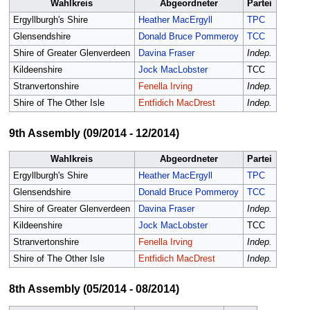
Wahlkreis
Abgeordneter
Partei
Ergyllburgh's Shire
Heather MacErgyll
TPC
Glensendshire
Donald Bruce Pommeroy
TCC
Shire of Greater Glenverdeen
Davina Fraser
Indep.
Kildeenshire
Jock MacLobster
TCC
Stranvertonshire
Fenella Irving
Indep.
Shire of The Other Isle
Entfidich MacDrest
Indep.
9th Assembly (09/2014 - 12/2014)
Wahlkreis
Abgeordneter
Partei
Ergyllburgh's Shire
Heather MacErgyll
TPC
Glensendshire
Donald Bruce Pommeroy
TCC
Shire of Greater Glenverdeen
Davina Fraser
Indep.
Kildeenshire
Jock MacLobster
TCC
Stranvertonshire
Fenella Irving
Indep.
Shire of The Other Isle
Entfidich MacDrest
Indep.
8th Assembly (05/2014 - 08/2014)