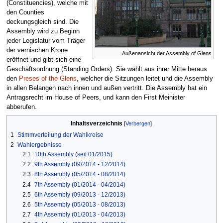
(Constituencies), welche mit
den Counties
deckungsgleich sind. Die
Assembly wird zu Beginn
jeder Legislatur vom Träger
der vernischen Krone
Außenansicht der Assembly of Glens
eröffnet und gibt sich eine
Geschäftsordnung (Standing Orders). Sie wählt aus ihrer Mitte heraus
den
Preses of the Glens
, welcher die Sitzungen leitet und die Assembly
in allen Belangen nach innen und außen vertritt. Die Assembly hat ein
Antragsrecht im House of Peers, und kann den First Meinister
abberufen.
Inhaltsverzeichnis
1
Stimmverteilung der Wahlkreise
2
Wahlergebnisse
2.1
10th Assembly (seit 01/2015)
2.2
9th Assembly (09/2014 - 12/2014)
2.3
8th Assembly (05/2014 - 08/2014)
2.4
7th Assembly (01/2014 - 04/2014)
2.5
6th Assembly (09/2013 - 12/2013)
2.6
5th Assembly (05/2013 - 08/2013)
2.7
4th Assembly (01/2013 - 04/2013)