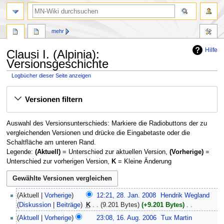
Suche
mehr
Hilfe
Clausi I. (Alpinia):
Versionsgeschichte
Logbücher dieser Seite anzeigen
Zur
Zur
Versionen filtern
Navigation
Suche
springen
springen
Auswahl des Versionsunterschieds: Markiere die Radiobuttons der zu
vergleichenden Versionen und drücke die Eingabetaste oder die
Schaltfläche am unteren Rand.
Legende:
(Aktuell)
= Unterschied zur aktuellen Version,
(Vorherige)
=
Unterschied zur vorherigen Version,
K
= Kleine Änderung
28.
Aktuell
Vorherige
12:21, 28. Jan. 2008
‎
Hendrik Wegland
Januar
Diskussion
Beiträge
‎
K
9.201 Bytes
+9.201 Bytes
‎
2008
K
16.
Aktuell
Vorherige
23:08, 16. Aug. 2006
‎
Tux Martin
e