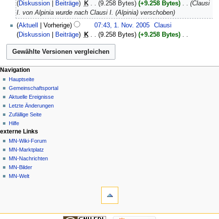
August
Diskussion
Beiträge
‎
K
9.258 Bytes
+9.258 Bytes
‎
Clausi
i
2006
I. von Alpinia wurde nach Clausi I. (Alpinia) verschoben
n
1.
Aktuell
Vorherige
07:43, 1. Nov. 2005
‎
Clausi
e
November
Diskussion
Beiträge
‎
K
9.258 Bytes
+9.258 Bytes
‎
B
2005
K
e
e
a
i
r
Navigationsmenü
Seitenaktionen
Meine Werkzeuge
Navigation
n
b
Seite
Nicht
Hauptseite
e
e
angemeldet
Diskussion
Gemeinschafts­portal
B
i
Diskussionsseite
Lesen
Aktuelle Ereignisse
e
t
Beiträge
Quelltext
Letzte Änderungen
a
u
anzeigen
Anmelden
Zufällige Seite
r
n
Versionsgeschichte
Hilfe
b
g
externe Links
e
s
MN-Wiki-Forum
i
z
MN-Marktplatz
t
u
MN-Nachrichten
u
s
MN-Bilder
n
a
MN-Welt
g
Werkzeuge
m
s
Links
m
auf
z
e
diese
u
n
Navigation
Seite