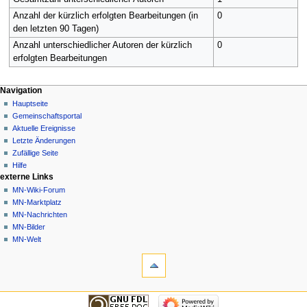
Anzahl der kürzlich erfolgten Bearbeitungen (in
0
den letzten 90 Tagen)
Anzahl unterschiedlicher Autoren der kürzlich
0
erfolgten Bearbeitungen
Navigationsmenü
Seitenaktionen
Meine Werkzeuge
Navigation
Seite
Nicht
Hauptseite
angemeldet
Diskussion
Gemeinschafts­portal
Diskussionsseite
Lesen
Aktuelle Ereignisse
Beiträge
Quelltext
Letzte Änderungen
anzeigen
Anmelden
Zufällige Seite
Versionsgeschichte
Hilfe
externe Links
MN-Wiki-Forum
MN-Marktplatz
MN-Nachrichten
MN-Bilder
MN-Welt
Werkzeuge
Links
auf
diese
Navigation
Seite
Hauptseite