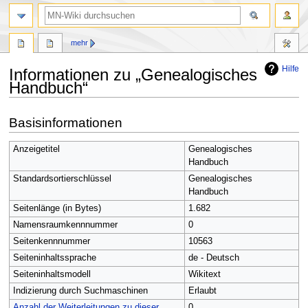
Suche
mehr
Hilfe
Informationen zu „Genealogisches
Handbuch“
Zur
Zur
Basisinformationen
Navigation
Suche
springen
springen
Anzeigetitel
Genealogisches
Handbuch
Standardsortierschlüssel
Genealogisches
Handbuch
Seitenlänge (in Bytes)
1.682
Namensraumkennnummer
0
Seitenkennnummer
10563
Seiteninhaltssprache
de - Deutsch
Seiteninhaltsmodell
Wikitext
Indizierung durch Suchmaschinen
Erlaubt
Anzahl der Weiterleitungen zu dieser
0