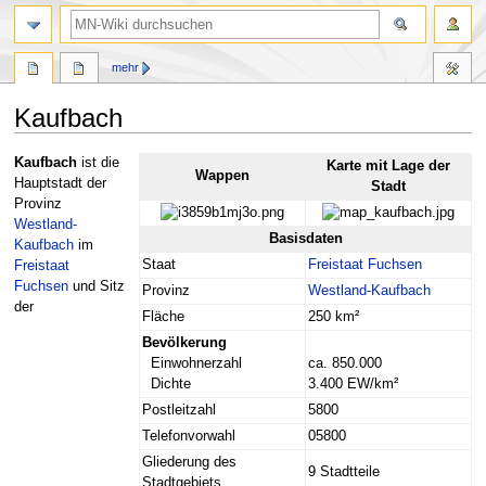
Suche
mehr
Kaufbach
Zur
Zur
Kaufbach
ist die
Karte mit Lage der
Wappen
Navigation
Suche
Hauptstadt der
Stadt
springen
springen
Provinz
Westland-
Basisdaten
Kaufbach
im
Staat
Freistaat Fuchsen
Freistaat
Fuchsen
und Sitz
Provinz
Westland-Kaufbach
der
Fläche
250 km²
Bevölkerung
Einwohnerzahl
ca. 850.000
Dichte
3.400 EW/km²
Postleitzahl
5800
Telefonvorwahl
05800
Gliederung des
9 Stadtteile
Stadtgebiets