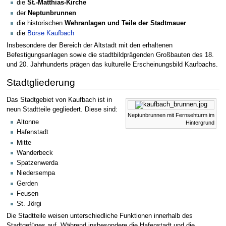
die
St.-Matthias-Kirche
der
Neptunbrunnen
die historischen
Wehranlagen und Teile der Stadtmauer
die
Börse Kaufbach
Insbesondere der Bereich der Altstadt mit den erhaltenen
Befestigungsanlagen sowie die stadtbildprägenden Großbauten des 18.
und 20. Jahrhunderts prägen das kulturelle Erscheinungsbild Kaufbachs.
Stadtgliederung
Das Stadtgebiet von Kaufbach ist in
neun Stadtteile gegliedert. Diese sind:
Neptunbrunnen mit Fernsehturm im
Altonne
Hintergrund
Hafenstadt
Mitte
Wanderbeck
Spatzenwerda
Niedersempa
Gerden
Feusen
St. Jörgi
Die Stadtteile weisen unterschiedliche Funktionen innerhalb des
Stadtgefüges auf. Während insbesondere die Hafenstadt und die