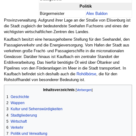
Politik
Bürgermeister
Alex Baldon
Provinzverwaltung. Aufgrund ihrer Lage an der Straße von Elisenburg ist
die Stadt zugleich der bedeutendste Seehafen Fuchsens und eines der
wichtigsten wirtschaftlichen Zentren des Landes.
Kaufbach besitzt eine herausgehobene Stellung für den Seehandel, den
Passagierverkehr und die Energieversorgung. Vom Hafen der Stadt aus
verkehren große Fracht- und Passagierschiffe in die micronationalen
Gewässer. Darüber hinaus ist Kaufbach ein zentraler Standort der
Erdölverarbeitung. Das hierfür benötigte Öl wird über Öltanker und
Pipelines von den Förderanlagen im Meer in die Stadt transportiert. In
Kaufbach befindet sich deshalb auch die
Rohölbörse
, die für den
Rohstoffhandel von besonderer Bedeutung ist.
Inhaltsverzeichnis
1
Geschichte
2
Wappen
3
Kultur und Sehenswürdigkeiten
4
Stadtgliederung
5
Wirtschaft
6
Verkehr
7
Politik und Verwaltung