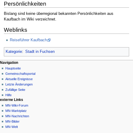
Persönlichkeiten
Bislang sind keine überregional bekannten Persönlichkeiten aus
Kaufbach im Wiki verzeichnet.
Weblinks
Reiseführer Kaufbach
Kategorie
:
Stadt in Fuchsen
Navigationsmenü
Seitenaktionen
Meine Werkzeuge
Navigation
Seite
Nicht
Hauptseite
angemeldet
Diskussion
Gemeinschafts­portal
Diskussionsseite
Lesen
Aktuelle Ereignisse
Beiträge
Quelltext
Letzte Änderungen
anzeigen
Anmelden
Zufällige Seite
Versionsgeschichte
Hilfe
externe Links
MN-Wiki-Forum
MN-Marktplatz
MN-Nachrichten
MN-Bilder
MN-Welt
Werkzeuge