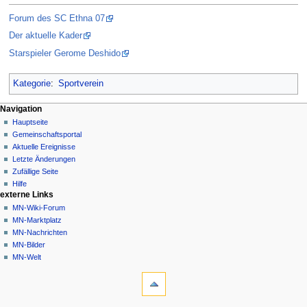
Forum des SC Ethna 07
Der aktuelle Kader
Starspieler Gerome Deshido
Kategorie
:
Sportverein
Navigationsmenü
Seitenaktionen
Meine Werkzeuge
Navigation
Seite
Nicht
Hauptseite
angemeldet
Diskussion
Gemeinschafts­portal
Diskussionsseite
Lesen
Aktuelle Ereignisse
Beiträge
Quelltext
Letzte Änderungen
anzeigen
Anmelden
Zufällige Seite
Versionsgeschichte
Hilfe
externe Links
MN-Wiki-Forum
MN-Marktplatz
MN-Nachrichten
MN-Bilder
MN-Welt
Werkzeuge
Links
auf
diese