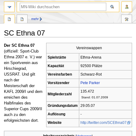
Suche
mehr
SC Ethna 07
Zur
Zur
Der SC Ethna 07
Vereinswappen
Navigation
Suche
(offiziell: Sport-Club
springen
springen
Ethna 2007 e. V.) war
Spielstätte
Ethna-Arena
ein Sportverein aus
Kapazität
92500 Plätze
Hirschiegrad,
USSRAT. Und gilt
Vereinsfarben
Schwarz-Rot
nach der
Vorsitzender
Pete Parker
Meisterschaft der
135.472
KAFL 2009/I und dem
Mitgliederzahl
erreichen des
Stand: 01.07.2009
Halbfinales des
Gründungsdatum
29.05.07
Superior Cups 2009/II
Auflösung
-
auch zu den
erfolgreichsten dort.
Website
http://twitter.com/SCEthna07
Inhaltsverzeichnis