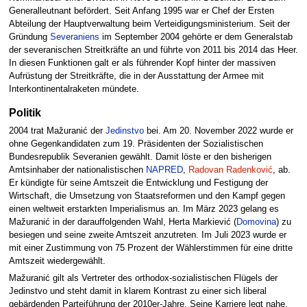
Generalleutnant befördert. Seit Anfang 1995 war er Chef der Ersten
Abteilung der Hauptverwaltung beim Verteidigungsministerium. Seit der
Gründung
Severaniens
im September 2004 gehörte er dem Generalstab
der severanischen Streitkräfte an und führte von 2011 bis 2014 das Heer.
In diesen Funktionen galt er als führender Kopf hinter der massiven
Aufrüstung der Streitkräfte, die in der Ausstattung der Armee mit
Interkontinentalraketen mündete.
Politik
2004 trat Mažuranić der
Jedinstvo
bei. Am 20. November 2022 wurde er
ohne Gegenkandidaten zum 19. Präsidenten der Sozialistischen
Bundesrepublik Severanien gewählt. Damit löste er den bisherigen
Amtsinhaber der nationalistischen
NAPRED
,
Radovan Radenković
, ab.
Er kündigte für seine Amtszeit die Entwicklung und Festigung der
Wirtschaft, die Umsetzung von Staatsreformen und den Kampf gegen
einen weltweit erstarkten Imperialismus an. Im März 2023 gelang es
Mažuranić in der darauffolgenden Wahl, Herta Markiević (
Domovina
) zu
besiegen und seine zweite Amtszeit anzutreten. Im Juli 2023 wurde er
mit einer Zustimmung von 75 Prozent der Wählerstimmen für eine dritte
Amtszeit wiedergewählt.
Mažuranić gilt als Vertreter des orthodox-sozialistischen Flügels der
Jedinstvo und steht damit in klarem Kontrast zu einer sich liberal
gebärdenden Parteiführung der 2010er-Jahre. Seine Karriere legt nahe,