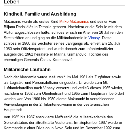
Leben
Kindheit, Familie und Ausbildung
Mažuranić wurde als erstes Kind
Mirko Mažuranićs
und seiner Frau
Biljana Radojičićs in Templic geboren. Nachdem er die Schule mit dem
Abitur abgeschlossen hatte, schloss er sich im Alter von 18 Jahren den
Streitkräften an und ging an die Militärakademie in
Vinasy
. Diese
schloss er 1960 als Sechster seines Jahrgangs ab, erhielt am 15. Juli
1950 sein Offizierspatent und wurde danach zum Infanterieoffizier
ausgebildet. 1962 heiratete er Marina Krsmanović, Tochter des
ehemaligen Generals Časlav Krsmanović.
Militärische Laufbahn
Nach der Akademie wurde Mažuranić im Mai 1961 als Zugführer sowie
als Logistik- und Personaloffizier eingesetzt. Er wurde zum 59.
Luftlandebataillon nach Vinasy versetzt und verließ dieses 1965 wieder,
nachdem er 1962 zum Oberleutnant und 1965 zum Hauptmann befördert
worden war. Von 1966 bis 1980 diente Mažuranić in verschiedenen
Verwendungen in der 2. Infanteriedivision in der vesteranischen
Hauptstadt.
Von 1985 bis 1987 absolvierte Mažuranić die Militärakademie des
Generalstabes der Streitkräfte Vesterans. Im September 1987 wurde er
Kommandeur einer Division in Novo Selo und im Dezember 1992 zum