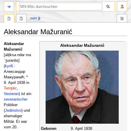
Suche
mehr
Aleksandar Mažuranić
Zur
Zur
Aleksandar
Aleksandar Mažuranić
Navigation
Suche
Mažuranić
springen
springen
[alě̞ksaːndar ma
ˈʒuranitɕ]
(
kyrill.
:
Александар
Мажуранић; *
9. April 1938 in
Templic
,
Vesteran
) ist ein
severanischer
Politiker
(
Jedinstvo
) und
ehemaliger
Militär. Er war
vom 20.
Geboren
9. April 1938