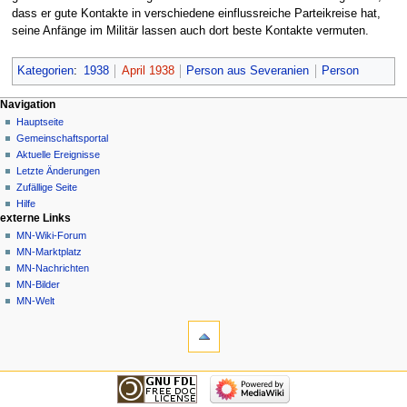
dass er gute Kontakte in verschiedene einflussreiche Parteikreise hat,
seine Anfänge im Militär lassen auch dort beste Kontakte vermuten.
Kategorien
:
1938
April 1938
Person aus Severanien
Person
Navigationsmenü
Seitenaktionen
Meine Werkzeuge
Navigation
Seite
Nicht
Hauptseite
angemeldet
Diskussion
Gemeinschafts­portal
Diskussionsseite
Lesen
Aktuelle Ereignisse
Beiträge
Quelltext
Letzte Änderungen
anzeigen
Anmelden
Zufällige Seite
Versionsgeschichte
Hilfe
externe Links
MN-Wiki-Forum
MN-Marktplatz
MN-Nachrichten
MN-Bilder
MN-Welt
Werkzeuge
Links
auf
diese
Navigation
Seite
Hauptseite
Änderungen
Gemeinschafts­