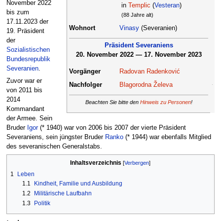
November 2022
in
Templic
(
Vesteran
)
bis zum
(88 Jahre alt)
17.11.2023 der
Wohnort
Vinasy
(Severanien)
19. Präsident
der
Präsident
Severaniens
Sozialistischen
20. November 2022 — 17. November 2023
Bundesrepublik
Severanien
.
Vorgänger
Radovan Radenković
Zuvor war er
Nachfolger
Blagorodna Želeva
von 2011 bis
2014
Beachten Sie bitte den
Hinweis zu Personen
!
Kommandant
der Armee. Sein
Bruder
Igor
(* 1940) war von 2006 bis 2007 der vierte Präsident
Severaniens, sein jüngster Bruder
Ranko
(* 1944) war ebenfalls Mitglied
des severanischen Generalstabs.
Inhaltsverzeichnis
1
Leben
1.1
Kindheit, Familie und Ausbildung
1.2
Militärische Laufbahn
1.3
Politik