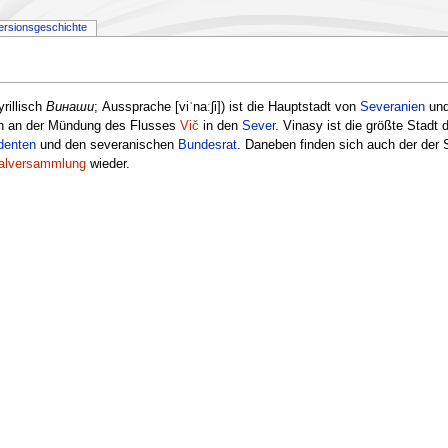
ersionsgeschichte
rillisch
Винаши
; Aussprache [viˈnaːʃi]) ist die Hauptstadt von
Severanien
und
eran an der Mündung des Flusses
Vič
in den
Sever
. Vinasy ist die größte Stadt
denten
und den severanischen
Bundesrat
. Daneben finden sich auch der der 
nalversammlung
wieder.