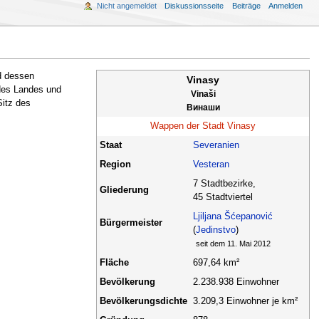
Nicht angemeldet
Diskussionsseite
Beiträge
Anmelden
 dessen
Vinasy
 des Landes und
Vinaši
Sitz des
Винаши
Wappen der Stadt Vinasy
Staat
Severanien
Region
Vesteran
7 Stadtbezirke,
Gliederung
45 Stadtviertel
Ljiljana Šćepanović
Bürgermeister
(
Jedinstvo
)
seit dem 11. Mai 2012
Fläche
697,64 km²
Bevölkerung
2.238.938 Einwohner
Bevölkerungsdichte
3.209,3 Einwohner je km²