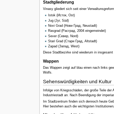
Stadtgliederung
Vinasy gliedert sich seit einer Verwaltunsgrefor
Istok (Исток, Ost)
Jug (Југ, Süd)
Novi Grad (Нови Град, Neustadt)
Rasgrad (Расград, 2004 eingemeindet)
Sever (Север, Nord)
Stari Grad (Стари Град, Altstadt)
Zapad (Запад, West)
Diese Stadtbezirke sind wiederum in insgesamt 45
Wappen
Das Wappen zeigt auf blau einen nach links gewa
Wolfs.
Sehenswürdigkeiten und Kultur
Infolge von Kriegsschäden, der große Teile der 
Industriestadt an. Nach Beendigung der imperi
Im Stadtzentrum finden sich dennoch heute G
Hier bestehen auch die wichtigsten Institutione