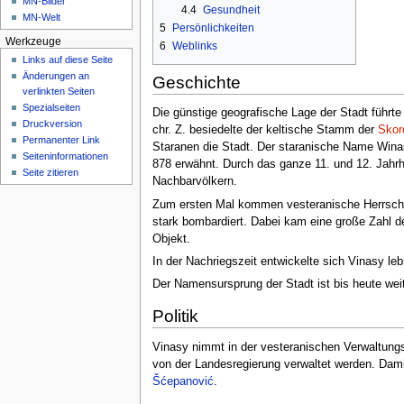
MN-Bilder
4.4
Gesundheit
MN-Welt
5
Persönlichkeiten
Werkzeuge
6
Weblinks
Links auf diese Seite
Änderungen an
Geschichte
verlinkten Seiten
Spezialseiten
Die günstige geografische Lage der Stadt führte
Druckversion
chr. Z. besiedelte der keltische Stamm der
Skor
Permanenter Link
Staranen die Stadt. Der staranische Name Winas
Seiten­­informationen
878 erwähnt. Durch das ganze 11. und 12. Jahr
Seite zitieren
Nachbarvölkern.
Zum ersten Mal kommen vesteranische Herrscher
stark bombardiert. Dabei kam eine große Zahl de
Objekt.
In der Nachriegszeit entwickelte sich Vinasy leb
Der Namensursprung der Stadt ist bis heute we
Politik
Vinasy nimmt in der vesteranischen Verwaltungsg
von der Landesregierung verwaltet werden. Damit 
Šćepanović
.