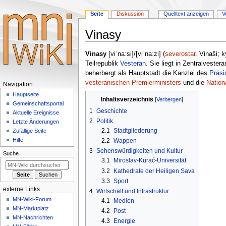
Seite
Diskussion
Quelltext anzeigen
V
Vinasy
Zur
Zur
Vinasy
[viˈnaːsi]/[viˈnaːzi] (
severostar.
Vinaši; ky
Navigation
Suche
Teilrepublik
Vesteran
. Sie liegt in Zentralvest
springen
springen
beherbergt als Hauptstadt die Kanzlei des
Präsi
vesteranischen Premierministers
und die
Natio
Navigationsmenü
Navigation
Hauptseite
Inhaltsverzeichnis
Gemeinschafts­portal
1
Geschichte
Aktuelle Ereignisse
2
Politik
Letzte Änderungen
2.1
Stadtgliederung
Zufällige Seite
Hilfe
2.2
Wappen
3
Sehenswürdigkeiten und Kultur
Suche
3.1
Miroslav-Kurać-Universität
3.2
Kathedrale der Heiligen Sava
3.3
Sport
externe Links
4
Wirtschaft und Infrastruktur
MN-Wiki-Forum
4.1
Medien
MN-Marktplatz
4.2
Post
MN-Nachrichten
4.3
Energie