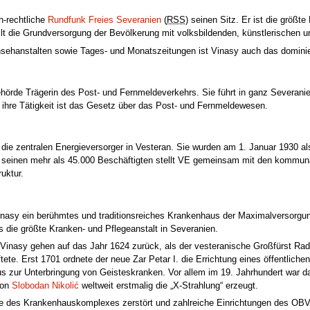
h-rechtliche
Rundfunk Freies Severanien
(
RSS
) seinen Sitz. Er ist die größt
ellt die Grundversorgung der Bevölkerung mit volksbildenden, künstlerischen 
ernsehanstalten sowie Tages- und Monatszeitungen ist Vinasy auch das domi
ehörde Trägerin des Post- und Fernmeldeverkehrs. Sie führt in ganz Severani
ihre Tätigkeit ist das Gesetz über das Post- und Fernmeldewesen.
d die zentralen Energieversorger in Vesteran. Sie wurden am 1. Januar 1930 al
 seinen mehr als 45.000 Beschäftigten stellt VE gemeinsam mit den kommuna
ruktur.
inasy ein berühmtes und traditionsreiches Krankenhaus der Maximalversorgun
 es die größte Kranken- und Pflegeanstalt in Severanien.
inasy gehen auf das Jahr 1624 zurück, als der vesteranische Großfürst Ra
iftete. Erst 1701 ordnete der neue Zar Petar I. die Errichtung eines öffentlic
aus zur Unterbringung von Geisteskranken. Vor allem im 19. Jahrhundert war d
von
Slobodan Nikolić
weltweit erstmalig die „X-Strahlung“ erzeugt.
 des Krankenhauskomplexes zerstört und zahlreiche Einrichtungen des OBV m