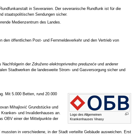
e Rundfunkanstalt in Severanien. Der severanische Rundfunk ist für die
und staatspolitischen Sendungen sicher.
nierende Medienzentrum des Landes.
en den öffentlichen Post- und Fernmeldeverkehr und den Vertrieb von
s Nachfolgerin der
Združeno elektroprivredno preduzeće
und anderer
len Stadtwerken die landesweite Strom- und Gasversorgung sicher und
g. Mit 5.000 Betten, rund 20.000
dovan Mihajlović Grundstücke und
hen Kranken- und Invalidenhauses an.
Logo des Allgemeinen
as OBV einer der Mittelpunkte der
Krankenhauses Vinasy
ussten in verschiedene, in der Stadt verteilte Gebäude ausweichen. Erst