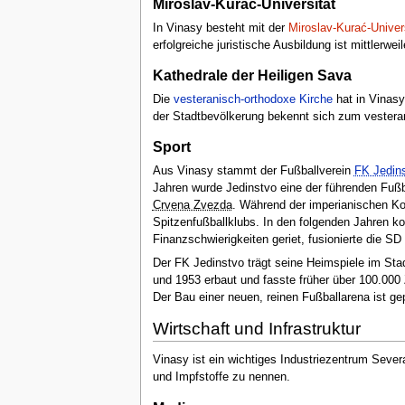
Miroslav-Kurać-Universität
In Vinasy besteht mit der
Miroslav-Kurać-Univer
erfolgreiche juristische Ausbildung ist mittlerwei
Kathedrale der Heiligen Sava
Die
vesteranisch-orthodoxe Kirche
hat in Vinasy
der Stadtbevölkerung bekennt sich zum vestera
Sport
Aus Vinasy stammt der Fußballverein
FK Jedin
Jahren wurde Jedinstvo eine der führenden Fußb
Crvena Zvezda
. Während der imperianischen Ko
Spitzenfußballklubs. In den folgenden Jahren 
Finanzschwierigkeiten geriet, fusionierte die 
Der FK Jedinstvo trägt seine Heimspiele im Sta
und 1953 erbaut und fasste früher über 100.000
Der Bau einer neuen, reinen Fußballarena ist gep
Wirtschaft und Infrastruktur
Vinasy ist ein wichtiges Industriezentrum Seve
und Impfstoffe zu nennen.