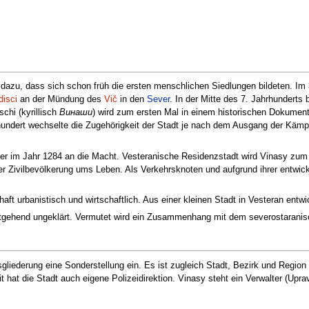
 dazu, dass sich schon früh die ersten menschlichen Siedlungen bildeten. Im 
disci
an der Mündung des
Vič
in den
Sever
. In der Mitte des 7. Jahrhunderts 
chi (kyrillisch
Винаши
) wird zum ersten Mal in einem historischen Dokumen
hundert wechselte die Zugehörigkeit der Stadt je nach dem Ausgang der Käm
 im Jahr 1284 an die Macht. Vesteranische Residenzstadt wird Vinasy zum 
r Zivilbevölkerung ums Leben. Als Verkehrsknoten und aufgrund ihrer entwicke
haft urbanistisch und wirtschaftlich. Aus einer kleinen Stadt in Vesteran entw
itgehend ungeklärt. Vermutet wird ein Zusammenhang mit dem severostarani
liederung eine Sonderstellung ein. Es ist zugleich Stadt, Bezirk und Region
hat die Stadt auch eigene Polizeidirektion. Vinasy steht ein Verwalter (Upravn