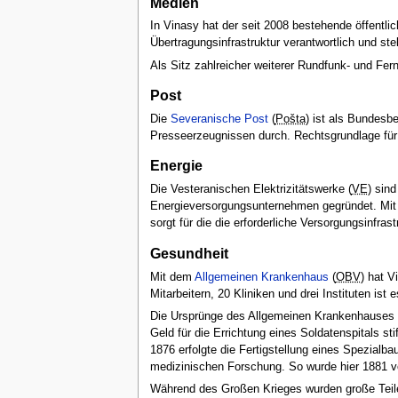
Medien
In Vinasy hat der seit 2008 bestehende öffentlic
Übertragungsinfrastruktur verantwortlich und st
Als Sitz zahlreicher weiterer Rundfunk- und F
Post
Die
Severanische Post
(
Pošta
) ist als Bundesb
Presseerzeugnissen durch. Rechtsgrundlage für 
Energie
Die Vesteranischen Elektrizitätswerke (
VE
) sin
Energieversorgungsunternehmen gegründet. Mit
sorgt für die die erforderliche Versorgungsinfrast
Gesundheit
Mit dem
Allgemeinen Krankenhaus
(
OBV
) hat V
Mitarbeitern, 20 Kliniken und drei Instituten ist
Die Ursprünge des Allgemeinen Krankenhauses V
Geld für die Errichtung eines Soldatenspitals st
1876 erfolgte die Fertigstellung eines Spezialb
medizinischen Forschung. So wurde hier 1881 
Während des Großen Krieges wurden große Teile