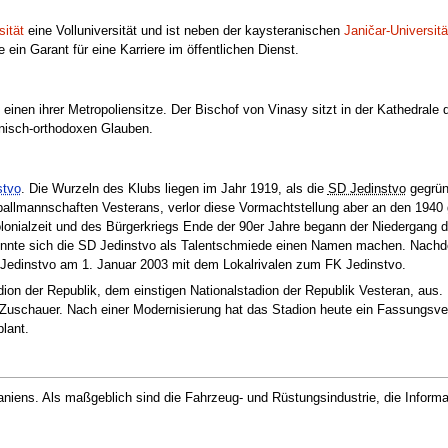
sität
eine Volluniversität und ist neben der kaysteranischen
Janičar-Universitä
le ein Garant für eine Karriere im öffentlichen Dienst.
 einen ihrer Metropoliensitze. Der Bischof von Vinasy sitzt in der Kathedrale 
nisch-orthodoxen Glauben.
stvo
. Die Wurzeln des Klubs liegen im Jahr 1919, als die
SD Jedinstvo
gegrün
allmannschaften Vesterans, verlor diese Vormachtstellung aber an den 1940
lonialzeit und des Bürgerkriegs Ende der 90er Jahre begann der Niedergang d
konnte sich die SD Jedinstvo als Talentschmiede einen Namen machen. Nach
SD Jedinstvo am 1. Januar 2003 mit dem Lokalrivalen zum FK Jedinstvo.
dion der Republik, dem einstigen Nationalstadion der Republik Vesteran, aus
 Zuschauer. Nach einer Modernisierung hat das Stadion heute ein Fassungsv
lant.
raniens. Als maßgeblich sind die Fahrzeug- und Rüstungsindustrie, die Infor