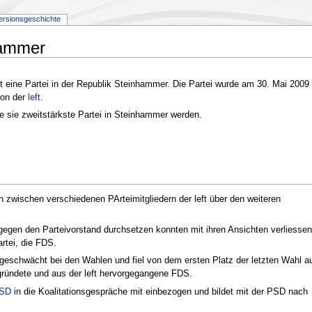
ersionsgeschichte
nhammer
t eine Partei in der Republik Steinhammer. Die Partei wurde am 30. Mai 2009
von der
left
.
e sie zweitstärkste Partei in Steinhammer werden.
 zwischen verschiedenen PArteimitgliedern der left über den weiteren
t gegen den Parteivorstand durchsetzen konnten mit ihren Ansichten verliessen
artei, die FDS.
 geschwächt bei den Wahlen und fiel von dem ersten Platz der letzten Wahl a
egründete und aus der left hervorgegangene FDS.
SD
in die Koalitationsgespräche mit einbezogen und bildet mit der PSD nach