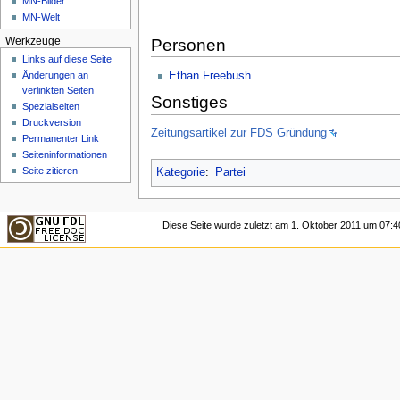
MN-Bilder
MN-Welt
Personen
Werkzeuge
Links auf diese Seite
Ethan Freebush
Änderungen an
verlinkten Seiten
Sonstiges
Spezialseiten
Druckversion
Zeitungsartikel zur FDS Gründung
Permanenter Link
Seiten­­informationen
Seite zitieren
Kategorie
:
Partei
Diese Seite wurde zuletzt am 1. Oktober 2011 um 07:40