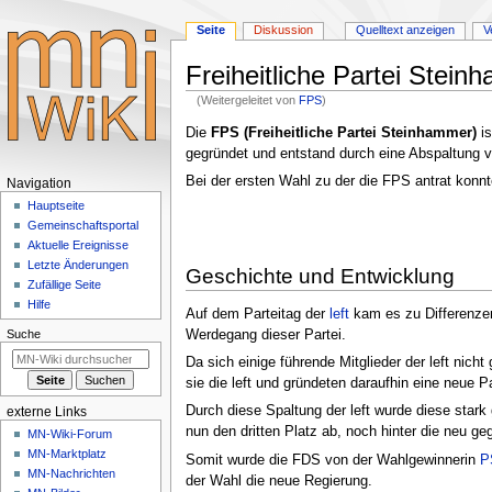
Seite
Diskussion
Quelltext anzeigen
V
Freiheitliche Partei Stei
(Weitergeleitet von
FPS
)
Zur
Zur
Die
FPS (Freiheitliche Partei Steinhammer)
is
Navigation
Suche
gegründet und entstand durch eine Abspaltung 
springen
springen
Bei der ersten Wahl zu der die FPS antrat konnt
Navigationsmenü
Navigation
Hauptseite
Gemeinschafts­portal
Aktuelle Ereignisse
Letzte Änderungen
Geschichte und Entwicklung
Zufällige Seite
Hilfe
Auf dem Parteitag der
left
kam es zu Differenzen
Werdegang dieser Partei.
Suche
Da sich einige führende Mitglieder der left nich
sie die left und gründeten daraufhin eine neue P
Durch diese Spaltung der left wurde diese stark
externe Links
nun den dritten Platz ab, noch hinter die neu g
MN-Wiki-Forum
MN-Marktplatz
Somit wurde die FDS von der Wahlgewinnerin
P
MN-Nachrichten
der Wahl die neue Regierung.