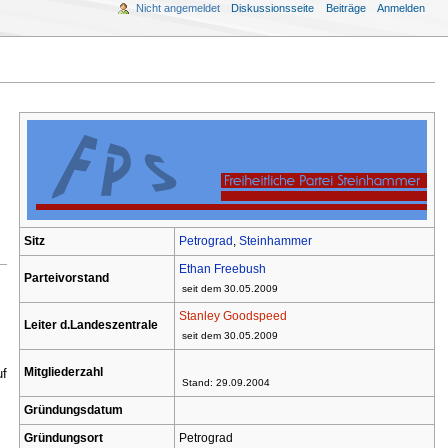
Nicht angemeldet
Diskussionsseite
Beiträge
Anmelden
Sitz
Petrograd
,
Steinhammer
Ethan Freebush
Parteivorstand
seit dem 30.05.2009
Stanley Goodspeed
Leiter d.Landeszentrale
seit dem 30.05.2009
Mitgliederzahl
uf
Stand: 29.09.2004
Gründungsdatum
Gründungsort
Petrograd