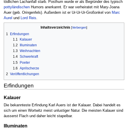
tödlichen Lachanfall starb. Posthum wurde er als Begründer des typisch
pottyländischen
Humors anerkannt. Er war verheiratet mit Mary-Joana
Auer (geb. Oringenfels). Außerdem ist er Ur-Ur-Ur-Großonkel von
Marc
Aurel
und
Lord Reis
.
Inhaltsverzeichnis
1
Erfindungen
1.1
Kalauer
1.2
Illuminaten
1.3
Weihnachten
1.4
Schwerkraft
1.5
Poeter
1.6
Aprilscherze
2
Veröffentlichungen
Erfindungen
Kalauer
Die bekannteste Erfindung Karl Auers ist der Kalauer. Dabei handelt es
sich um einen Wortwitz meist unlustiger Natur. Die meisten Kalauer sind
äusserst Flach und daher leicht stapelbar.
Illuminaten