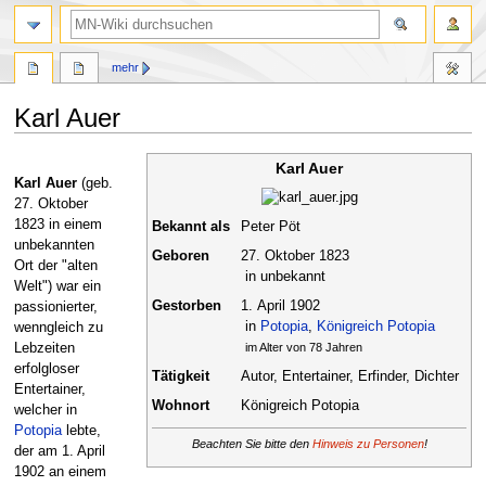
Suche
mehr
Karl Auer
Zur
Zur
Karl Auer
Navigation
Suche
Karl Auer
(geb.
springen
springen
27. Oktober
1823 in einem
Bekannt als
Peter Pöt
unbekannten
Geboren
27. Oktober 1823
Ort der "alten
in unbekannt
Welt") war ein
Gestorben
1. April 1902
passionierter,
in
Potopia
,
Königreich Potopia
wenngleich zu
Lebzeiten
im Alter von 78 Jahren
erfolgloser
Tätigkeit
Autor, Entertainer, Erfinder, Dichter
Entertainer,
Wohnort
Königreich Potopia
welcher in
Potopia
lebte,
Beachten Sie bitte den
Hinweis zu Personen
!
der am 1. April
1902 an einem