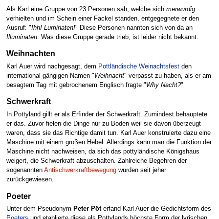
Als Karl eine Gruppe von 23 Personen sah, welche sich
merwürdig
verhielten und im Schein einer Fackel standen, entgegegnete er den
Ausruf: "
Ihh! Luminaten!
" Diese Personen nannten sich von da an
Illuminaten
. Was diese Gruppe gerade trieb, ist leider nicht bekannt.
Weihnachten
Karl Auer wird nachgesagt, dem
Pottländische Weinachtsfest
den
international gängigen Namen "
Weihnacht
" verpasst zu haben, als er am
besagtem Tag mit gebrochenem Englisch fragte "
Why Nacht?
"
Schwerkraft
In Pottyland gillt er als Erfinder der Schwerkraft. Zumindest behauptete
er das. Zuvor fielen die Dinge nur zu Boden weil sie davon überzeugt
waren, dass sie das Richtige damit tun. Karl Auer konstruierte dazu eine
Maschine mit einem großen Hebel. Allerdings kann man die Funktion der
Maschine nicht nachweisen, da sich das pottyländische Königshaus
weigert, die Schwerkraft abzuschalten. Zahlreiche Begehren der
sogenannten
Antischwerkraftbewegung
wurden seit jeher
zurückgewiesen.
Poeter
Unter dem Pseudonym
Peter Pöt
erfand Karl Auer die Gedichtsform des
Poeters
und etablierte diese als Pottylands höchste Form der lyrischen