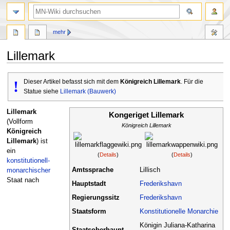
Suche
mehr
Lillemark
Zur
Zur
!
Dieser Artikel befasst sich mit dem
Königreich Lillemark
. Für die
Navigation
Suche
Statue siehe
Lillemark (Bauwerk)
springen
springen
Lillemark
Kongeriget Lillemark
(Vollform
Königreich Lillemark
Königreich
Lillemark
) ist
ein
(
Details
)
(
Details
)
konstitutionell-
Amtssprache
Lillisch
monarchischer
Staat nach
Hauptstadt
Frederikshavn
Regierungssitz
Frederikshavn
Staatsform
Konstitutionelle Monarchie
Königin Juliana-Katharina
Staatsoberhaupt