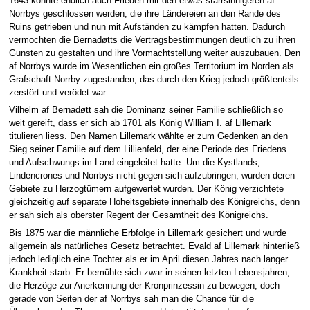
1643 konnte endlich auch Frieden mit den etwas starrsinnigeren af
Norrbys geschlossen werden, die ihre Ländereien an den Rande des
Ruins getrieben und nun mit Aufständen zu kämpfen hatten. Dadurch
vermochten die Bernadøtts die Vertragsbestimmungen deutlich zu ihren
Gunsten zu gestalten und ihre Vormachtstellung weiter auszubauen. Den
af Norrbys wurde im Wesentlichen ein großes Territorium im Norden als
Grafschaft Norrby zugestanden, das durch den Krieg jedoch größtenteils
zerstört und verödet war.
Vilhelm af Bernadøtt sah die Dominanz seiner Familie schließlich so
weit gereift, dass er sich ab 1701 als König William I. af Lillemark
titulieren liess. Den Namen Lillemark wählte er zum Gedenken an den
Sieg seiner Familie auf dem Lillienfeld, der eine Periode des Friedens
und Aufschwungs im Land eingeleitet hatte. Um die Kystlands,
Lindencrones und Norrbys nicht gegen sich aufzubringen, wurden deren
Gebiete zu Herzogtümern aufgewertet wurden. Der König verzichtete
gleichzeitig auf separate Hoheitsgebiete innerhalb des Königreichs, denn
er sah sich als oberster Regent der Gesamtheit des Königreichs.
Bis 1875 war die männliche Erbfolge in Lillemark gesichert und wurde
allgemein als natürliches Gesetz betrachtet. Evald af Lillemark hinterließ
jedoch lediglich eine Tochter als er im April diesen Jahres nach langer
Krankheit starb. Er bemühte sich zwar in seinen letzten Lebensjahren,
die Herzöge zur Anerkennung der Kronprinzessin zu bewegen, doch
gerade von Seiten der af Norrbys sah man die Chance für die