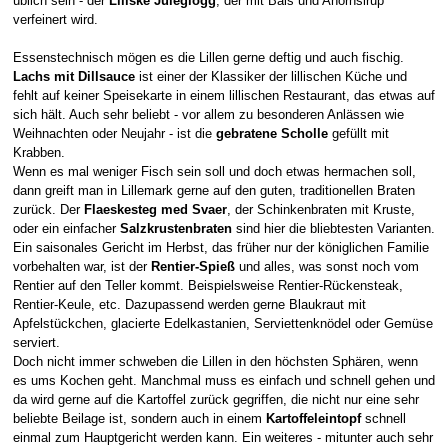
üblich sein - der
Lillske Juleglogg
, der mit Båls und Ahornsirup
verfeinert wird.
Essenstechnisch mögen es die Lillen gerne deftig und auch fischig.
Lachs mit Dillsauce
ist einer der Klassiker der lillischen Küche und
fehlt auf keiner Speisekarte in einem lillischen Restaurant, das etwas auf
sich hält. Auch sehr beliebt - vor allem zu besonderen Anlässen wie
Weihnachten oder Neujahr - ist die
gebratene Scholle
gefüllt mit
Krabben.
Wenn es mal weniger Fisch sein soll und doch etwas hermachen soll,
dann greift man in Lillemark gerne auf den guten, traditionellen Braten
zurück. Der
Flaeskesteg med Svaer
, der Schinkenbraten mit Kruste,
oder ein einfacher
Salzkrustenbraten
sind hier die bliebtesten Varianten.
Ein saisonales Gericht im Herbst, das früher nur der königlichen Familie
vorbehalten war, ist der
Rentier-Spieß
und alles, was sonst noch vom
Rentier auf den Teller kommt. Beispielsweise Rentier-Rückensteak,
Rentier-Keule, etc. Dazupassend werden gerne Blaukraut mit
Apfelstückchen, glacierte Edelkastanien, Serviettenknödel oder Gemüse
serviert.
Doch nicht immer schweben die Lillen in den höchsten Sphären, wenn
es ums Kochen geht. Manchmal muss es einfach und schnell gehen und
da wird gerne auf die Kartoffel zurück gegriffen, die nicht nur eine sehr
beliebte Beilage ist, sondern auch in einem
Kartoffeleintopf
schnell
einmal zum Hauptgericht werden kann. Ein weiteres - mitunter auch sehr