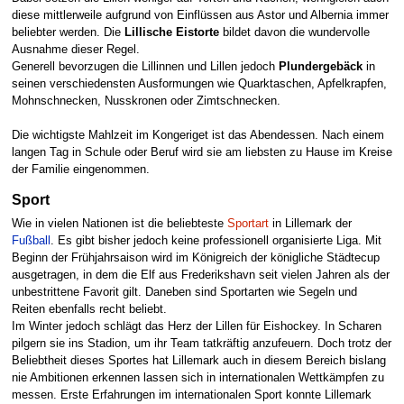
diese mittlerweile aufgrund von Einflüssen aus Astor und Albernia immer
beliebter werden. Die
Lillische Eistorte
bildet davon die wundervolle
Ausnahme dieser Regel.
Generell bevorzugen die Lillinnen und Lillen jedoch
Plundergebäck
in
seinen verschiedensten Ausformungen wie Quarktaschen, Apfelkrapfen,
Mohnschnecken, Nusskronen oder Zimtschnecken.
Die wichtigste Mahlzeit im Kongeriget ist das Abendessen. Nach einem
langen Tag in Schule oder Beruf wird sie am liebsten zu Hause im Kreise
der Familie eingenommen.
Sport
Wie in vielen Nationen ist die beliebteste
Sportart
in Lillemark der
Fußball
. Es gibt bisher jedoch keine professionell organisierte Liga. Mit
Beginn der Frühjahrsaison wird im Königreich der königliche Städtecup
ausgetragen, in dem die Elf aus Frederikshavn seit vielen Jahren als der
unbestrittene Favorit gilt. Daneben sind Sportarten wie Segeln und
Reiten ebenfalls recht beliebt.
Im Winter jedoch schlägt das Herz der Lillen für Eishockey. In Scharen
pilgern sie ins Stadion, um ihr Team tatkräftig anzufeuern. Doch trotz der
Beliebtheit dieses Sportes hat Lillemark auch in diesem Bereich bislang
nie Ambitionen erkennen lassen sich in internationalen Wettkämpfen zu
messen. Erste Erfahrungen im internationalen Sport konnte Lillemark