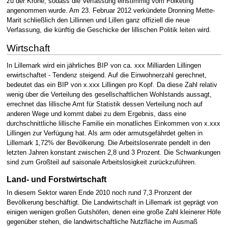
zu der Krone, sodass die Verfassung einstimmig vom Folketing
angenommen wurde. Am 23. Februar 2012 verkündete Dronning Mette-
Marit schließlich den Lillinnen und Lillen ganz offiziell die neue
Verfassung, die künftig die Geschicke der lillischen Politik leiten wird.
Wirtschaft
In Lillemark wird ein jährliches BIP von ca. xxx Milliarden Lillingen
erwirtschaftet - Tendenz steigend. Auf die Einwohnerzahl gerechnet,
bedeutet das ein BIP von x.xxx Lillingen pro Kopf. Da diese Zahl relativ
wenig über die Verteilung des gesellschaftlichen Wohlstands aussagt,
errechnet das lillische Amt für Statistik dessen Verteilung noch auf
anderen Wege und kommt dabei zu dem Ergebnis, dass eine
durchschnittliche lillische Familie ein monatliches Einkommen von x.xxx
Lillingen zur Verfügung hat. Als arm oder armutsgefährdet gelten in
Lillemark 1,72% der Bevölkerung. Die Arbeitslosenrate pendelt in den
letzten Jahren konstant zwischen 2,8 und 3 Prozent. Die Schwankungen
sind zum Großteil auf saisonale Arbeitslosigkeit zurückzuführen.
Land- und Forstwirtschaft
In diesem Sektor waren Ende 2010 noch rund 7,3 Pronzent der
Bevölkerung beschäftigt. Die Landwirtschaft in Lillemark ist geprägt von
einigen wenigen großen Gutshöfen, denen eine große Zahl kleinerer Höfe
gegenüber stehen, die landwirtschaftliche Nutzfläche im Ausmaß