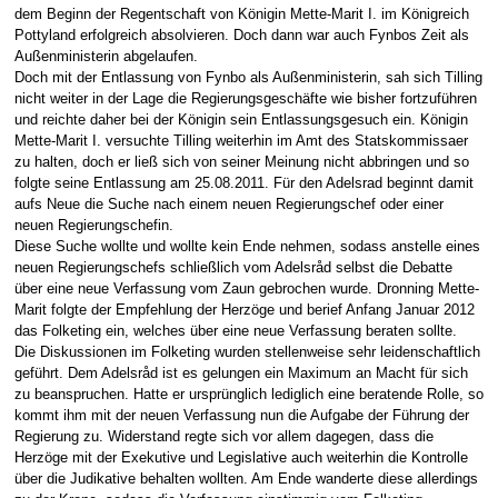
dem Beginn der Regentschaft von Königin Mette-Marit I. im Königreich
Pottyland erfolgreich absolvieren. Doch dann war auch Fynbos Zeit als
Außenministerin abgelaufen.
Doch mit der Entlassung von Fynbo als Außenministerin, sah sich Tilling
nicht weiter in der Lage die Regierungsgeschäfte wie bisher fortzuführen
und reichte daher bei der Königin sein Entlassungsgesuch ein. Königin
Mette-Marit I. versuchte Tilling weiterhin im Amt des Statskommissaer
zu halten, doch er ließ sich von seiner Meinung nicht abbringen und so
folgte seine Entlassung am 25.08.2011. Für den Adelsrad beginnt damit
aufs Neue die Suche nach einem neuen Regierungschef oder einer
neuen Regierungschefin.
Diese Suche wollte und wollte kein Ende nehmen, sodass anstelle eines
neuen Regierungschefs schließlich vom Adelsråd selbst die Debatte
über eine neue Verfassung vom Zaun gebrochen wurde. Dronning Mette-
Marit folgte der Empfehlung der Herzöge und berief Anfang Januar 2012
das Folketing ein, welches über eine neue Verfassung beraten sollte.
Die Diskussionen im Folketing wurden stellenweise sehr leidenschaftlich
geführt. Dem Adelsråd ist es gelungen ein Maximum an Macht für sich
zu beanspruchen. Hatte er ursprünglich lediglich eine beratende Rolle, so
kommt ihm mit der neuen Verfassung nun die Aufgabe der Führung der
Regierung zu. Widerstand regte sich vor allem dagegen, dass die
Herzöge mit der Exekutive und Legislative auch weiterhin die Kontrolle
über die Judikative behalten wollten. Am Ende wanderte diese allerdings