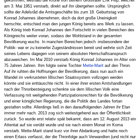
gekommen, weshalb die Krone von seinem Großvater Erik Filip, welcher
am 3. Mai 1951 verstarb, direkt auf ihn übergehen sollte. Ursprünglich
sollte der Adelsråd die Amtsgeschäfte bis zum 18. Geburtstag von
Konrad Johannes übernehmen, doch da dort große Uneinigkeit
herrschte, entschied man den jungen König bereits ans Werk zu lassen.
Als König trieb Konrad Johannes den Fortschritt in vielen Bereichen des
Königreichs weiter voran, sodass der Wohlstand in der gesamten
Bevölkerung wuchs. In manchen Bereichen jedoch -insbesondere der
Politik- war er zu keinerlei Zugeständnissen bereit und wehrte sich Zeit
seines Lebens dagegen von seinem absoluten Herrschaftsanspruch
abzuweichen. Im Mai 2010 verstarb König Konrad Johannes im Alter von
75 Jahren Jahren. Ihm folgte seine Tochter
Mette-Marit
auf den Thron.
Auf ihr ruhten die Hoffnungen der Bevölkerung, dass nun auch ein
Wandel im verkrusteten lillischen Staatssystem vollzogen werden
könnte und sie enttäuschte nicht. In einer ihrer ersten Amtshandlungen
nach der Thronbesteigung schenkte sie dem lillischen Volk eine
Verfassung mit weitgehenden Partizipationsrechten für die Bevölkerung
und einer königlichen Regierung, die die Politik des Landes fortan
gestalten sollte. Allerdings ließ in den darauffolgenden Jahren ihr Elan
immer mehr nach. 2013 zog sich weitestgehend aus der Öffentlichkeit
zurück. So wurde erst relativ spät bekannt, dass am 12. August 2013 ein
Attentat auf sie verübt wurde und sie nach einem Monat im Koma
verstarb. Mette-Marit stand kurz vor ihrer Abdankung und hatte noch
einen Erlass verfasst, der die Thronfolge auch Verwandten (und nicht nur