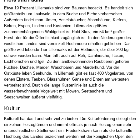
Etwa 19 Prozent Lillemarks sind von Bäumen bedeckt. Es handelt sich
größtenteils um Laubwald, in dem Buche und Eiche vorherrschen.
Außerdem findet man Ulmen, Haselsträucher, Ahornbäume, Kiefern,
Birken, Espen, Linden und Kastanien. Lillemarks größtes
zusammenhängendes Waldgebiet ist Rold Skov, ein 54 km² großer
Forst, der für die Öffentlichkeit zugänglich ist. In den Niederungen des
westlichen Landes sind vereinzelt Hochmoore erhalten geblieben. Das
größte wild lebende Tier Lillemarks ist der Rothirsch, der über 200 kg
schwer werden kann. Man trifft auch auf Reh, Damhirsche, Hasen,
Eichhörnchen und Igel. Zu den landbewohnenden Raubtieren gehören
Füchse, Dachse, Marder, Waschbären und Marderhund. Vor der
Ostküste leben Seehunde. In Lillemark gibt es fast 400 Vogelarten, von
denen Elstern, Tauben, Blässhühner, Gänse und Enten am weitesten
verbreitet sind. Durch die lange Küstenlinie ist auch die
wasserbewohnende Vogelwelt mit Möwen, Seetauchern und
Seeschwalben äußerst vielfältig.
Kultur
Kulturell hat das Land sehr viel zu bieten. Die Kulturförderung obliegt den
einzelnen Herzogtümern und nimmt oftmals je nach Herzog einen sehr
unterschiedlichen Stellenwert ein. Frederikshavn kann als die kulturelle
Hochburg des Landes bezeichnet werden mit der königlichen Oper, den