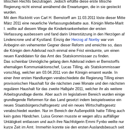
lillischen Rechts beizutragen. Jedoch erfüllte diese erste lillische
Regierung nicht einmal annähernd die Erwartungen, die in sie gesteckt
wurden.
Mit dem Rücktritt von Carl H. Bernstorff am 11.03.2011 löste dieser Mitte
März 2011 eine neuerliche Verfassungsdebatte aus. Königin Mette-Marit
I. wollte auf diesem Wege die Kinderkrankenheiten der ersten
Verfassung ausbessern und fand darin Unterstützung in den Herzögen af
Lindencrone und af Kystland. Einzig der
Herzog af Norrby
war von
Anbeginn ein vehementer Gegner dieser Reform und erreichte so, dass
die Königin dem Adelsrad noch einmal eine Frist einräumte, um einen
neuen Kandidaten für das Amt des Statskommissaer zu finden.
Das scheinbar Unmögliche gelang dem Adelsrad indem er Bernstorffs
ehemaligen Kommuniaktionschef, Lucas Tilling, als Statskommissaer
vorschlug, welcher am 03.04.2011 von der Königin ernannt wurde. In
einer ihrer ersten Handlungen verabschiedete die Regierung Tilling einen
provisorischen Haushalt für die nächsten zwei Monate und den nächsten
regulären Haushalt für das zweite Halbjahr 2011, welcher ihr als weitere
Arbeitsgrundlage diente. Aber auch im legislativen Bereich wurden einige
grundlegende Reformen für das Land gesetzt indem beispielsweise ein
neues Staatsbürgerschaftsgesetz und ein neues Wirtschaftsgesetz
verabschiedet wurden. Nur im Bereich der Außenpolitik hatte Tilling auch
kein gutes Händchen. Luisa Gronen musste er wegen allzu auffälliger
Untätigkeit entlassen und auch ihre Nachfolgerin Emmi Fynbo weilte nur
kurze Zeit im Amt. Immerhin konnte sie den ersten Auslandsbesuch seit