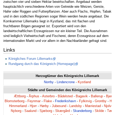
zwischen vier und sieben Hektar bewirtschaften. Angebaut werden
hauptsächlich verschiedene Arten von Getreide wie Weizen, Gerste,
Hafer oder Roggen und Futterpflanzen. Aber auch Flachs, Hopfen, Tabak
und in den südlichen Regionen sogar Wein werden heute angebaut. Die
Kornkammer Lillemarks liegt in Kystland, das mit flachen und
fruchtbaren Bögen gesegnet ist. Exportiert wird von den
landwirtschaftlichen Erzeugnissen nur ein kleiner Teil. Die Ausnahmen
sind lediglich Viehwirtschaft und Fischerei, deren Erzeugnisse auf dem
internationalen Markt und vor allem in den Nachbarländer gefragt sind.
Links
Königliches Forum Lillemarks
Rundgang durch das Königreich (Homepage)
Herzogtümer des Königreichs Lillemark
Norrby
-
Lindencrone
-
Kystland
Städte und Gemeinden des Königreichs Lillemark
Ættborg
-
Årphus
-
Asterbro
-
Bådelsted
-
Bagavik
-
Ballerup
-
Bjerg
Blomsterborg
-
Feynmar
-
Flake
-
Frederikshavn
-
Fylkirvig
-
Grontby
-
Ha
Himmerland
-
Hjorr
-
Hørby
-
Jubesund
-
Landsby
-
Mæriestad
-
Njolvik
Nyborg
-
Saalund
-
Sjæborg
-
Skærgård
-
Skanderborg
-
Skilde
-
Tøns