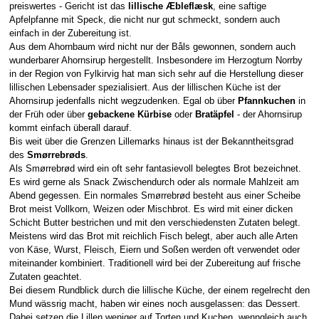
preiswertes - Gericht ist das
lillische Æbleflæsk
, eine saftige
Apfelpfanne mit Speck, die nicht nur gut schmeckt, sondern auch
einfach in der Zubereitung ist.
Aus dem Ahornbaum wird nicht nur der Båls gewonnen, sondern auch
wunderbarer Ahornsirup hergestellt. Insbesondere im Herzogtum Norrby
in der Region von Fylkirvig hat man sich sehr auf die Herstellung dieser
lillischen Lebensader spezialisiert. Aus der lillischen Küche ist der
Ahornsirup jedenfalls nicht wegzudenken. Egal ob über
Pfannkuchen
in
der Früh oder über
gebackene Kürbise
oder
Bratäpfel
- der Ahornsirup
kommt einfach überall darauf.
Bis weit über die Grenzen Lillemarks hinaus ist der Bekanntheitsgrad
des
Smørrebrøds
.
Als Smørrebrød wird ein oft sehr fantasievoll belegtes Brot bezeichnet.
Es wird gerne als Snack Zwischendurch oder als normale Mahlzeit am
Abend gegessen. Ein normales Smørrebrød besteht aus einer Scheibe
Brot meist Vollkorn, Weizen oder Mischbrot. Es wird mit einer dicken
Schicht Butter bestrichen und mit den verschiedensten Zutaten belegt.
Meistens wird das Brot mit reichlich Fisch belegt, aber auch alle Arten
von Käse, Wurst, Fleisch, Eiern und Soßen werden oft verwendet oder
miteinander kombiniert. Traditionell wird bei der Zubereitung auf frische
Zutaten geachtet.
Bei diesem Rundblick durch die lillische Küche, der einem regelrecht den
Mund wässrig macht, haben wir eines noch ausgelassen: das Dessert.
Dabei setzen die Lillen weniger auf Torten und Kuchen, wenngleich auch