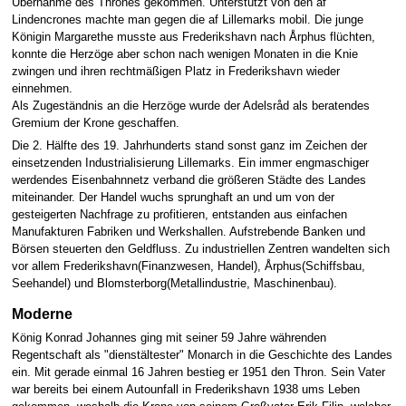
Übernahme des Thrones gekommen. Unterstützt von den af
Lindencrones machte man gegen die af Lillemarks mobil. Die junge
Königin Margarethe musste aus Frederikshavn nach Årphus flüchten,
konnte die Herzöge aber schon nach wenigen Monaten in die Knie
zwingen und ihren rechtmäßigen Platz in Frederikshavn wieder
einnehmen.
Als Zugeständnis an die Herzöge wurde der Adelsråd als beratendes
Gremium der Krone geschaffen.
Die 2. Hälfte des 19. Jahrhunderts stand sonst ganz im Zeichen der
einsetzenden Industrialisierung Lillemarks. Ein immer engmaschiger
werdendes Eisenbahnnetz verband die größeren Städte des Landes
miteinander. Der Handel wuchs sprunghaft an und um von der
gesteigerten Nachfrage zu profitieren, entstanden aus einfachen
Manufakturen Fabriken und Werkshallen. Aufstrebende Banken und
Börsen steuerten den Geldfluss. Zu industriellen Zentren wandelten sich
vor allem Frederikshavn(Finanzwesen, Handel), Årphus(Schiffsbau,
Seehandel) und Blomsterborg(Metallindustrie, Maschinenbau).
Moderne
König Konrad Johannes ging mit seiner 59 Jahre währenden
Regentschaft als "dienstältester" Monarch in die Geschichte des Landes
ein. Mit gerade einmal 16 Jahren bestieg er 1951 den Thron. Sein Vater
war bereits bei einem Autounfall in Frederikshavn 1938 ums Leben