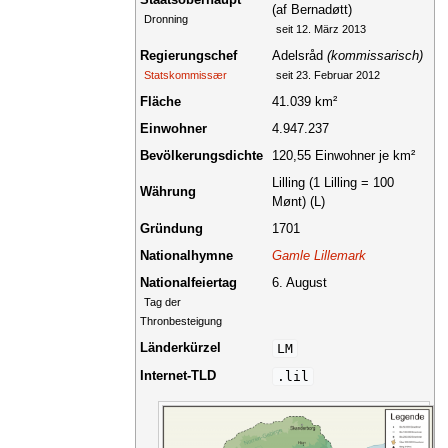
(af Bernadøtt)
Dronning
seit 12. März 2013
Regierungschef
Adelsråd
(kommissarisch)
Statskommissær
seit 23. Februar 2012
Fläche
41.039 km²
Einwohner
4.947.237
Bevölkerungsdichte
120,55 Einwohner je km²
Lilling (1 Lilling = 100
Währung
Mønt) (L)
Gründung
1701
Nationalhymne
Gamle Lillemark
Nationalfeiertag
6. August
Tag der
Thronbesteigung
Länderkürzel
LM
Internet-TLD
.lil