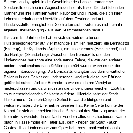
Stjerne-Landby spielt in der Geschichte des Landes immer eine
Sonderrolle durch seine Abgeschiedenheit als Insel. Die dort lebenden
Männer und ihre Familien waren Raubritter und Piraten, die sich ihren
Lebensunterhalt durch Überfälle auf dem Festland und auf
Handelsschiffe ermöglichten. Sie hielten sich - sofern es nicht um ihr
eigenes Überleben ging - aus den Stammesfehden heraus.
Bis zum 15. Jahrhunder hatten sich die widerstreitenden
Fürstengeschlechter auf vier mächtige Familien reduziert: die Bernadøtts
(Ballerup), die Kystlands (Årphus), die Lindencrones (Hasselmond) und
die Norrbys (Skanderborg). Zwischen den Bernadøtts und den
Lindencrones herrschte eine andauernde Fehde, die von den anderen
beiden Familienclans nach Kräften geschürt wurde, wenn es um die
eigenen Interessen ging. Die Bernadøtts drängten aus dem unwirtlichem
Ballerup in das Gebiet der Lindencrones, wodurch diese ihre Pfründe
gefährdet sahen. Ziel der Bernadøtts war es sich am Vendylsø
niederzulassen und dafür mussten die Lindencrones weichen. 1556 kam
es zur entscheidenden Schlacht auf dem Lillienfeld nahe der Stadt
Hasselmond. Die mehrtägigen Gefechte war die blutigsten und
verlustreichsten, die Lillemark je gesehen hat. Keine Seite konnte den
Kampf für sich entscheiden bis das Schicksal das Blatt zugunsten der
Bernadøtts wendete. In der Nacht vor dem alles entscheidenden Kampf
brach in Hasselmond ein Feuer aus, dem - neben der Stadt - auch
Gustav III. af Lindencrone zum Opfer fiel. Ihres Familienoberhaupts