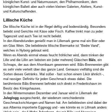
königlichen Kunst- und Naturmuseum, den Philharmonikern, dem
königlichen Ballett aber auch vielen kleinen Galerien, Ateliers, Kunst-
und Kulturschaffenden.
Lillische Küche
Die lillische Küche ist in der Regel deftig und bodenständig. Besonders
beliebt sind Gerichte mit Käse oder Fisch. Kaffee trinkt man zu jeder
Tageszeit und auch Tee ist recht beliebt.
In den Abendstunden genießt man in Lillemark gerne mal ein Bier oder
ein Glas Wein. Die beliebteste lillische Biermarke ist "Bedre Vand",
welches in Nyborg gebraut wird.
Wenn es Abends einmal etwas feucht fröhlicher wird, dann trinken der
Lille und die Lillin am liebsten ein (oder mehrere) Gläschen
Båls
, ein
Schnaps, der aus dem Ahornbaum gewonnen wird. Båls-Brennereien gibt
es sehr viele verteilt über das ganze Land. Genauso vielfältig sind die
Sorten dieses Getränks. Mal süßer - fast schon einem Likör ähnlich -,
mal rassiger. Definitiv für jeden Geschmack etwas dabei. Die
berühmteste Båls-Brennerei befindet sich direkt in Frederikshavn im
Besitz des Königshauses.
In den Wintermonaten Dezember und Januar wird in Lillemark der
Juleglogg
ausgeschenkt, der wiederum verschiedenste
Geschmacksrichtungen und Namen hat. Am beliebtesten sind dabei der
aus Albernia importierte Eggnogg und - wie könnte es in Lillmark anders