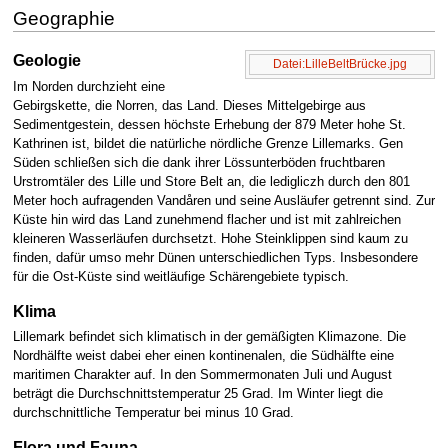
Geographie
Geologie
Datei:LilleBeltBrücke.jpg
Im Norden durchzieht eine
Gebirgskette, die Norren, das Land. Dieses Mittelgebirge aus
Sedimentgestein, dessen höchste Erhebung der 879 Meter hohe St.
Kathrinen ist, bildet die natürliche nördliche Grenze Lillemarks. Gen
Süden schließen sich die dank ihrer Lössunterböden fruchtbaren
Urstromtäler des Lille und Store Belt an, die ledigliczh durch den 801
Meter hoch aufragenden Vandåren und seine Ausläufer getrennt sind. Zur
Küste hin wird das Land zunehmend flacher und ist mit zahlreichen
kleineren Wasserläufen durchsetzt. Hohe Steinklippen sind kaum zu
finden, dafür umso mehr Dünen unterschiedlichen Typs. Insbesondere
für die Ost-Küste sind weitläufige Schärengebiete typisch.
Klima
Lillemark befindet sich klimatisch in der gemäßigten Klimazone. Die
Nordhälfte weist dabei eher einen kontinenalen, die Südhälfte eine
maritimen Charakter auf. In den Sommermonaten Juli und August
beträgt die Durchschnittstemperatur 25 Grad. Im Winter liegt die
durchschnittliche Temperatur bei minus 10 Grad.
Flora und Fauna