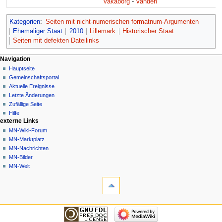
Vakaborg
-
Vanden
Kategorien
:
Seiten mit nicht-numerischen formatnum-Argumenten
Ehemaliger Staat
2010
Lillemark
Historischer Staat
Seiten mit defekten Dateilinks
Navigationsmenü
Seitenaktionen
Meine Werkzeuge
Navigation
Seite
Nicht
Hauptseite
angemeldet
Diskussion
Gemeinschafts­portal
Diskussionsseite
Lesen
Aktuelle Ereignisse
Beiträge
Quelltext
Letzte Änderungen
anzeigen
Anmelden
Zufällige Seite
Versionsgeschichte
Hilfe
externe Links
MN-Wiki-Forum
MN-Marktplatz
MN-Nachrichten
MN-Bilder
MN-Welt
Werkzeuge
Links
auf
diese
Navigation
Seite
Hauptseite
Änderungen