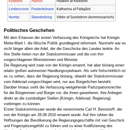
Kystland
Årphus
Haakon af Keasson
Lindencrone
Frederikshavn
Katharina af Falkgård
Norrby
Skanderborg
Viktor af Sundstrom
(kommissarisch)
Politisches Geschehen
Mit dem Erlassen der ersten Verfassung des Königreichs hat Königin
Mette-Marit I. die lillische Politik grundlegend reformiert. Nunmehr war es
nicht länger allein der Adel, der die Geschicke des Landes lenkte. An
ihre Stelle treten nun der Statskommissaer und die von ihm
vorgeschlagenen Ministerinnen und Minister.
Die Regierung wird zwar von der Königin ernannt, hat aber bislang einen
relativ großen autonomen Handlungsspielraum. Als sehr fortschrittlich ist
es zu sehen, dass der Regierung bislang, obwohl der Statskommissaer
vom Adelsrad vorgeschlagen wird, nur aus Bürgerlichen besteht.
Darüber hinaus sieht die Verfassung weitgehende Partizipationsrechte
für die Bürgerinnen und Bürger vor, die ihnen garantieren, ihre Anliegen
direkt an die zuständigen Stellen (Königin, Adelsrad, Regierung)
vorbringen zu können.
Erster Statskommissaer wurde der renommierte Carl H. Bernstorff, der
von der Königin am 28.08.2010 ernannt wurde. Auf ihm ruhten die
Hoffnungen der Bevölkerung die Regierungsgeschäfte mit viel Geschick
und Fingerspitzengefühl zu führen und zu einer Kodifizierung des