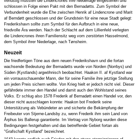
verlustig mussten die Lindencrones ihre Niederlage eingestehen und
schlossen in Folge einen Pakt mit den Bernadøtts. Zum Symbol der
Verbundenheit wurde die Ehe zwischen Henrik af Lindencrone und Marit
af Berndøtt geschlossen und der Grundstein für eine neue Stadt gelegt:
Frederikshavn sollte zum Symbol für den Aufbruch in eine neue,
friedvolle Ära werden. Nach der Schlacht auf dem Lillienfeld verlegten
die Lindencrones ihren Familiensitz weg vom zerstörten Hasselmond,
dem Symbol ihrer Niederlage, nach Tønsheim.
Neuzeit
Die friedfertigen Töne aus dem neuen Frederikshavn und die fortan
wachsende Bedeutung der Bernadøtts wurde von Norden (Norrbys) und
Süden (Kystlands) argwöhnisch beobachtet. Haakon II. af Kystland war
ein vorrausschauender Mann, der für seine Familie ihre jetztige Stellung
um jeden Preis sichern wollte. Von Krieg hielt er jedoch nicht viel. Dieser
gefährdete immer den Handel und damit auch den Wohlstand seines
Volks. Er schlug also 1578 Frederik af Bernadøtt einen Handel vor, den
dieser nicht ausschlagen konnte: Haakon bot Frederik seine
Unterstützung als Vebündeter an und sicherte die Bekämpfung der
Freibeuter von Stjerne-Landsby zu, wenn Frederik ihm sein Land von
Årphus bis Ballerup garantierte. Im Vertrag von Nyborg wurden diese
Bedingungen festgehalten und das betreffende Gebiet fortan als
"Grafschaft Kystland" bezeichnet.