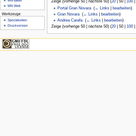
MN-Bilder
Zeige (
vorherige 50
|
nächste 50
) (
20
|
50
|
100
MN-Welt
Portal Gran Novara
‎
(
← Links
|
bearbeiten
)
Gran Novara
‎
(
← Links
|
bearbeiten
)
Werkzeuge
Andrea Carafa
‎
(
← Links
|
bearbeiten
)
Spezialseiten
Druckversion
Zeige (
vorherige 50
|
nächste 50
) (
20
|
50
|
100