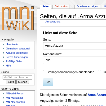
Seite
Diskussion
Quelltext anzeigen
V
Seiten, die auf „Arma Azzu
←
Arma Azzura
Zur
Zur
Links auf diese Seite
Navigation
Suche
springen
springen
Navigationsmenü
Seite:
Navigation
Hauptseite
Gemeinschafts­portal
Aktuelle Ereignisse
Namensraum:
Letzte Änderungen
alle
Zufällige Seite
Hilfe
Vorlageneinbindungen ausblenden
Li
Suche
Los
externe Links
MN-Wiki-Forum
Die folgenden Seiten verlinken auf
Arma Azzur
MN-Marktplatz
Angezeigt werden 3 Einträge.
MN-Nachrichten