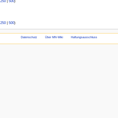
|
250
|
500
)
|
250
|
500
)
Datenschutz
Über MN-Wiki
Haftungsausschluss