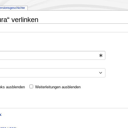
ersionsgeschichte
ra“ verlinken
nks ausblenden
Weiterleitungen ausblenden
a
: