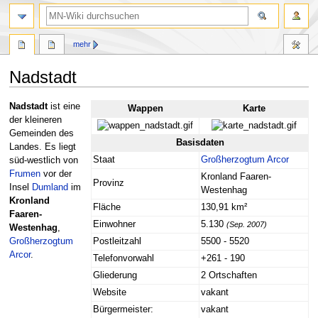
Suche
mehr
Nadstadt
Zur
Zur
Nadstadt
ist eine
Wappen
Karte
Navigation
Suche
der kleineren
springen
springen
Gemeinden des
Basisdaten
Landes. Es liegt
Staat
Großherzogtum Arcor
süd-westlich von
Frumen
vor der
Kronland Faaren-
Provinz
Insel
Dumland
im
Westenhag
Kronland
Fläche
130,91 km²
Faaren-
Einwohner
5.130
(Sep. 2007)
Westenhag
,
Großherzogtum
Postleitzahl
5500 - 5520
Arcor
.
Telefonvorwahl
+261 - 190
Gliederung
2 Ortschaften
Website
vakant
Bürgermeister:
vakant