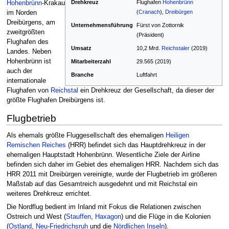
Drehkreuz
Flughafen
Hohenbrünn
Hohenbrünn
-Krakau
(
Cranach
),
Dreibürgen
im Norden
Dreibürgens, am
Unternehmensführung
Fürst von Zottornik
zweitgrößten
(Präsident)
Flughafen des
Umsatz
10,2 Mrd.
Reichstaler
(2019)
Landes. Neben
Hohenbrünn ist
Mitarbeiterzahl
29.565 (2019)
auch der
Branche
Luftfahrt
internationale
Flughafen von
Reichstal
ein Drehkreuz der Gesellschaft, da dieser der
größte Flughafen Dreibürgens ist.
Flugbetrieb
Als ehemals größte Fluggesellschaft des ehemaligen
Heiligen
Remischen Reiches
(HRR) befindet sich das Hauptdrehkreuz in der
ehemaligen Hauptstadt Hohenbrünn. Wesentliche Ziele der Airline
befinden sich daher im Gebiet des ehemaligen HRR. Nachdem sich das
HRR 2011 mit Dreibürgen vereinigte, wurde der Flugbetrieb im größeren
Maßstab auf das Gesamtreich ausgedehnt und mit Reichstal ein
weiteres Drehkreuz errichtet.
Die Nordflug bedient im Inland mit Fokus die Relationen zwischen
Ostreich und West (
Stauffen
,
Haxagon
) und die Flüge in die Kolonien
(
Ostland
,
Neu-Friedrichsruh
und die
Nördlichen Inseln
).