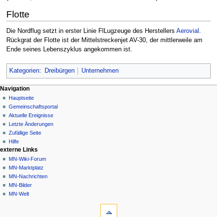
Flotte
Die Nordflug setzt in erster Linie FlLugzeuge des Herstellers
Aerovial
.
Rückgrat der Flotte ist der Mittelstreckenjet AV-30, der mittlerweile am
Ende seines Lebenszyklus angekommen ist.
Kategorien
:
Dreibürgen
Unternehmen
Navigationsmenü
Seitenaktionen
Meine Werkzeuge
Navigation
Seite
Nicht
Hauptseite
angemeldet
Diskussion
Gemeinschafts­portal
Diskussionsseite
Lesen
Aktuelle Ereignisse
Beiträge
Quelltext
Letzte Änderungen
anzeigen
Anmelden
Zufällige Seite
Versionsgeschichte
Hilfe
externe Links
MN-Wiki-Forum
MN-Marktplatz
MN-Nachrichten
MN-Bilder
MN-Welt
Werkzeuge
Links