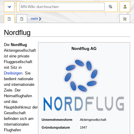
Suche
mehr
Nordflug
Zur
Zur
Die
Nordflug
Nordflug AG
Navigation
Suche
Aktiengesellschaft
springen
springen
ist eine private
Fluggesellschaft
mit Sitz in
Dreibürgen
. Sie
bedient nationale
und internationale
Ziele. Der
Heimatflughafen
und das
Hauptdrehkreuz der
Gesellschaft
befinden sich am
Unternehmensform
Aktiengesellschaft
internationalen
Gründungsdatum
1947
Flughafen