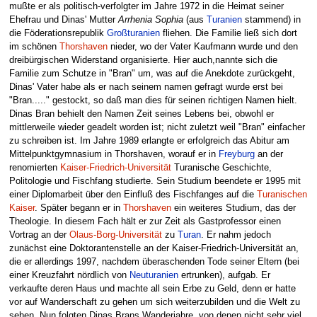
mußte er als politisch-verfolgter im Jahre 1972 in die Heimat seiner
Ehefrau und Dinas' Mutter
Arrhenia Sophia
(aus
Turanien
stammend) in
die Föderationsrepublik
Großturanien
fliehen. Die Familie ließ sich dort
im schönen
Thorshaven
nieder, wo der Vater Kaufmann wurde und den
dreibürgischen Widerstand organisierte. Hier auch,nannte sich die
Familie zum Schutze in "Bran" um, was auf die Anekdote zurückgeht,
Dinas' Vater habe als er nach seinem namen gefragt wurde erst bei
"Bran....." gestockt, so daß man dies für seinen richtigen Namen hielt.
Dinas Bran behielt den Namen Zeit seines Lebens bei, obwohl er
mittlerweile wieder geadelt worden ist; nicht zuletzt weil "Bran" einfacher
zu schreiben ist. Im Jahre 1989 erlangte er erfolgreich das Abitur am
Mittelpunktgymnasium in Thorshaven, worauf er in
Freyburg
an der
renomierten
Kaiser-Friedrich-Universität
Turanische Geschichte,
Politologie und Fischfang studierte. Sein Studium beendete er 1995 mit
einer Diplomarbeit über den Einfluß des Fischfanges auf die
Turanischen
Kaiser
. Später begann er in
Thorshaven
ein weiteres Studium, das der
Theologie. In diesem Fach hält er zur Zeit als Gastprofessor einen
Vortrag an der
Olaus-Borg-Universität
zu
Turan
. Er nahm jedoch
zunächst eine Doktorantenstelle an der Kaiser-Friedrich-Universität an,
die er allerdings 1997, nachdem überaschenden Tode seiner Eltern (bei
einer Kreuzfahrt nördlich von
Neuturanien
ertrunken), aufgab. Er
verkaufte deren Haus und machte all sein Erbe zu Geld, denn er hatte
vor auf Wanderschaft zu gehen um sich weiterzubilden und die Welt zu
sehen. Nun folgten Dinas Brans Wanderjahre, von denen nicht sehr viel