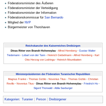
Föderationsminister des Äußeren
Föderationsminister der Verteidigung
Föderationsminister der Information
Föderationskommissar für
San Bernardo
Mitglied der
NVP
Bürgermeister von Thorshaven
Reichskanzler des Kaiserreiches Dreibürgen
Dinas Ritter von Brandt-Hoheneylau
-
Alfred Hennberg
-
Gustav Walter
Tiedemann
-
Lobart von der Tann
-
Heinrich Giebelmann
-
Alfred Hennberg
-
Karl
Otto Herzog von Lodringa
-
Heinrich Mountbatten
Ministerpräsidenten der Föderation Turanischer Republiken
Magnus Franke
-
Thomas Gizblo
-
Novenius Titus
-
Thomas Gizblo
-
Christian
Revillo
-
Novenius Titus
-
Dinas Ritter von Brandt-Hoheneylau
-
Friedrich Ho
-
Sigurd Thorwald
-
Attila Saxburger
Kategorien
:
Turanier
Person
Dreibürgener