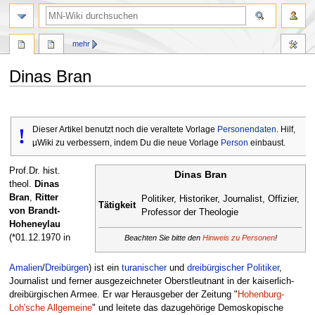
Suche
mehr
Dinas Bran
Zur
Zur
Navigation
Suche
!
Dieser Artikel benutzt noch die veraltete Vorlage
Personendaten
. Hilf,
springen
springen
µWiki zu verbessern, indem Du die neue Vorlage
Person
einbaust.
Prof.Dr. hist.
Dinas Bran
theol.
Dinas
Bran
,
Ritter
Politiker, Historiker, Journalist, Offizier,
Tätigkeit
von Brandt-
Professor der Theologie
Hoheneylau
(*01.12.1970 in
Beachten Sie bitte den
Hinweis zu Personen
!
Amalien
/
Dreibürgen
) ist ein
turanischer
und
dreibürgischer
Politiker
,
Journalist und ferner ausgezeichneter Oberstleutnant in der kaiserlich-
dreibürgischen Armee. Er war Herausgeber der Zeitung "
Hohenburg-
Loh'sche Allgemeine
" und leitete das dazugehörige Demoskopische