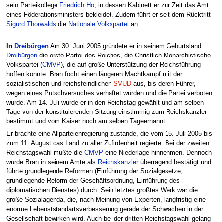
sein Parteikollege
Friedrich Ho
, in dessen Kabinett er zur Zeit das Amt
eines Föderationsministers bekleidet. Zudem führt er seit dem Rücktritt
Sigurd Thorwalds
die
Nationale Volkspartei
an.
In
Dreibürgen
Am 30. Juni 2005 gründete er in seinem Geburtsland
Dreibürgen
die erste Partei des Reiches, die Christlich-Monarchistische
Volkspartei (
CMVP
), die auf große Unterstützung der Reichsführung
hoffen konnte. Bran focht einen längeren Machtkampf mit der
sozialistischen und reichsfeindlichen
SVUD
aus, bis deren Führer,
wegen eines Putschversuches verhaftet wurden und die Partei verboten
wurde. Am 14. Juli wurde er in den Reichstag gewählt und am selben
Tage von der konstituierenden Sitzung einstimmig zum Reichskanzler
bestimmt und vom Kaiser noch am selben Tageernannt.
Er brachte eine Allparteienregierung zustande, die vom 15. Juli 2005 bis
zum 11. August das Land zu aller Zufirdenheit regierte. Bei der zweiten
Reichstagswahl mußte die
CMVP
eine Niederlage hinnehmen. Dennoch
wurde Bran in seinem Amte als
Reichskanzler
überragend bestätigt und
führte grundlegende Reformen (Einführung der Sozialgesetze,
grundlegende Reform der Geschäftsordnung, Einführung des
diplomatischen Dienstes) durch. Sein letztes großtes Werk war die
große Sozialagenda, die, nach Meinung von Experten, langfristig eine
enorme Lebenststandartsverbesserung gerade der Schwachen in der
Gesellschaft bewirken wird. Auch bei der dritten Reichstagswahl gelang