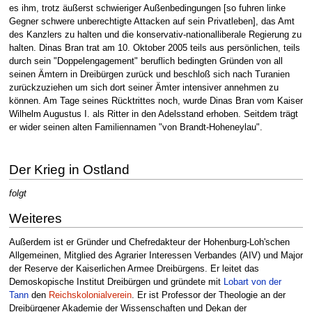
es ihm, trotz äußerst schwieriger Außenbedingungen [so fuhren linke
Gegner schwere unberechtigte Attacken auf sein Privatleben], das Amt
des Kanzlers zu halten und die konservativ-nationalliberale Regierung zu
halten. Dinas Bran trat am 10. Oktober 2005 teils aus persönlichen, teils
durch sein "Doppelengagement" beruflich bedingten Gründen von all
seinen Ämtern in Dreibürgen zurück und beschloß sich nach Turanien
zurückzuziehen um sich dort seiner Ämter intensiver annehmen zu
können. Am Tage seines Rücktrittes noch, wurde Dinas Bran vom Kaiser
Wilhelm Augustus I. als Ritter in den Adelsstand erhoben. Seitdem trägt
er wider seinen alten Familiennamen "von Brandt-Hoheneylau".
Der Krieg in Ostland
folgt
Weiteres
Außerdem ist er Gründer und Chefredakteur der Hohenburg-Loh'schen
Allgemeinen, Mitglied des Agrarier Interessen Verbandes (AIV) und Major
der Reserve der Kaiserlichen Armee Dreibürgens. Er leitet das
Demoskopische Institut Dreibürgen und gründete mit
Lobart von der
Tann
den
Reichskolonialverein
. Er ist Professor der Theologie an der
Dreibürgener Akademie der Wissenschaften und Dekan der