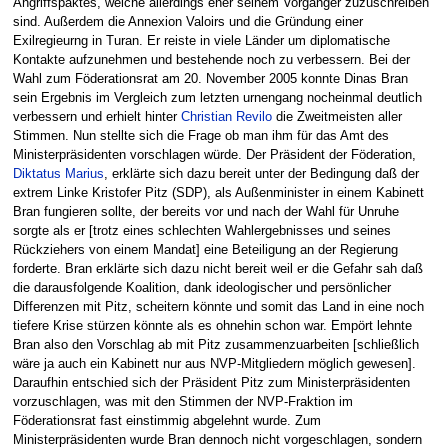
Angriffspaktes, welche allerdings eher seinem Vorgänger zuzuschreiben
sind. Außerdem die Annexion Valoirs und die Gründung einer
Exilregieurng in Turan. Er reiste in viele Länder um diplomatische
Kontakte aufzunehmen und bestehende noch zu verbessern. Bei der
Wahl zum Föderationsrat am 20. November 2005 konnte Dinas Bran
sein Ergebnis im Vergleich zum letzten urnengang nocheinmal deutlich
verbessern und erhielt hinter
Christian Revilo
die Zweitmeisten aller
Stimmen. Nun stellte sich die Frage ob man ihm für das Amt des
Ministerpräsidenten vorschlagen würde. Der Präsident der Föderation,
Diktatus Marius
, erklärte sich dazu bereit unter der Bedingung daß der
extrem Linke Kristofer Pitz (SDP), als Außenminister in einem Kabinett
Bran fungieren sollte, der bereits vor und nach der Wahl für Unruhe
sorgte als er [trotz eines schlechten Wahlergebnisses und seines
Rückziehers von einem Mandat] eine Beteiligung an der Regierung
forderte. Bran erklärte sich dazu nicht bereit weil er die Gefahr sah daß
die darausfolgende Koalition, dank ideologischer und persönlicher
Differenzen mit Pitz, scheitern könnte und somit das Land in eine noch
tiefere Krise stürzen könnte als es ohnehin schon war. Empört lehnte
Bran also den Vorschlag ab mit Pitz zusammenzuarbeiten [schließlich
wäre ja auch ein Kabinett nur aus NVP-Mitgliedern möglich gewesen].
Daraufhin entschied sich der Präsident Pitz zum Ministerpräsidenten
vorzuschlagen, was mit den Stimmen der NVP-Fraktion im
Föderationsrat fast einstimmig abgelehnt wurde. Zum
Ministerpräsidenten wurde Bran dennoch nicht vorgeschlagen, sondern