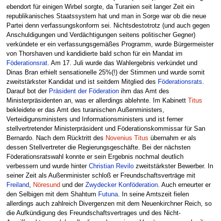
ebendort für einigen Wirbel sorgte, da Turanien seit langer Zeit ein
republikanisches Staatssystem hat und man in Sorge war ob die neue
Partei denn verfassungskonform sei. Nichtsdestotrotz (und auch gegen
Anschuldigungen und Verdächtigungen seitens politischer Gegner)
verkündete er ein verfassungsgemäßes Programm, wurde Bürgermeister
von Thorshaven und kandidierte bald schon für ein Mandat im
Föderationsrat
. Am 17. Juli wurde das Wahlergebnis verkündet und
Dinas Bran erhielt sensationelle 25%(!) der Stimmen und wurde somit
zweitstärkster Kandidat und ist seitdem Mitglied des
Föderationsrats
.
Darauf bot der
Präsident der Föderation
ihm das Amt des
Ministerpräsidenten an, was er allerdings ablehnte. Im Kabinett
Titus
bekleidete er das Amt des turanischen Außenministers,
Verteidigunsministers und Informationsministers und ist ferner
stellvertretender Ministerpräsident und Föderationskommissar für San
Bernardo. Nach dem Rücktritt des
Novenius Titus
übernahm er als
dessen Stellvertreter die Regierungsgeschäfte. Bei der nächsten
Föderationsratswahl konnte er sein Ergebnis nochmal deutlich
verbessern und wurde hinter
Christian Revilo
zweitstärkster Bewerber. In
seiner Zeit als Außenminister schloß er Freundschaftsverträge mit
Freiland
,
Nöresund
und der
Zwydecker Konföderation
. Auch erneurter er
den Selbigen mit dem Shahtum
Futuna
. In seine Amtszeit fielen
allerdings auch zahlreich Divergenzen mit dem Neuenkirchner Reich, so
die Aufkündigung des Freundschaftsvertrages und des Nicht-